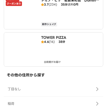
ドミノ・ピザ 岩倉栄町店 Domin
クーポンあり
3.7
(234)
35分
送料
0円
o's
新作シェイク
TOWER PIZZA
4.6
(16)
38分
出前館がお届け
その他の住所から探す
丁目なし
稲荷