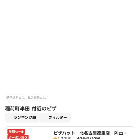
標準送料とは
お店価格とは
稲荷町半田 付近のピザ
適用なし
ランキング順
フィルター
半額セール
ピザハット 北名古屋徳重店 PizzaH
クーポンあり
4.2
(99)
40分
送料
0円