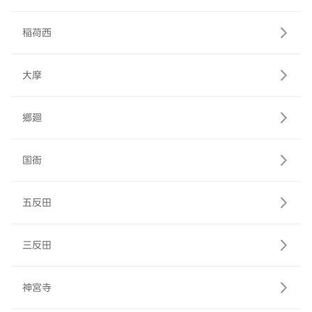
稲荷西
大摩
郷廻
国衙
五反田
三反田
神宮寺