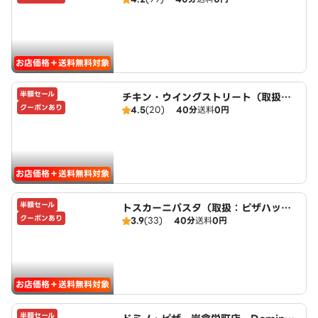
ut
お店価格＋送料無料対象
半額セール
チキン・ウイングストリート（取扱：
クーポンあり
4.5
(20)
40分
送料
0円
ピザハット北名古屋徳重店）
お店価格＋送料無料対象
半額セール
トスカーニパスタ（取扱：ピザハット
クーポンあり
3.9
(33)
40分
送料
0円
北名古屋徳重店）
お店価格＋送料無料対象
半額セール