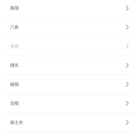
高畑
八長
半田
樋先
細畑
羽根
御土井