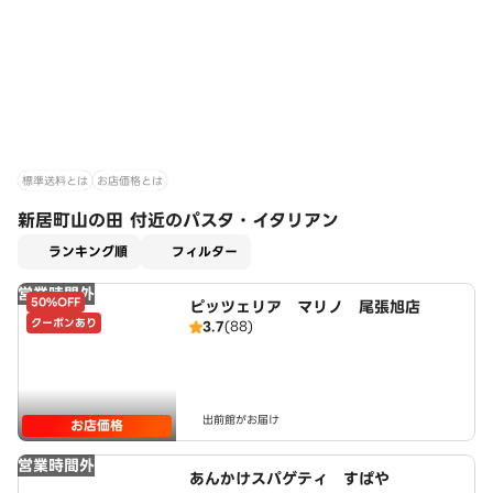
標準送料とは
お店価格とは
新居町山の田 付近のパスタ・イタリアン
適用なし
ランキング順
フィルター
営業時間外
50%OFF
ピッツェリア マリノ 尾張旭店
クーポンあり
3.7
(88)
出前館がお届け
お店価格
営業時間外
あんかけスパゲティ すぱや