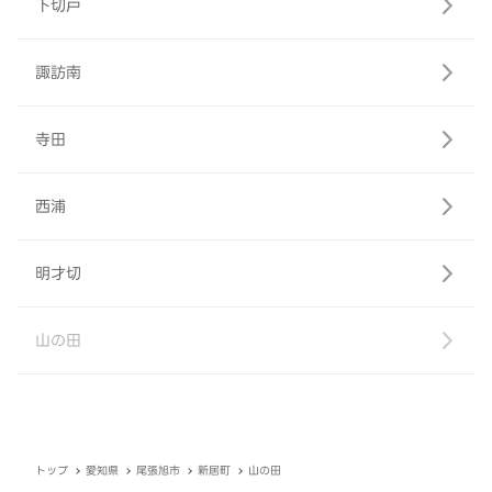
下切戸
諏訪南
寺田
西浦
明才切
山の田
トップ
愛知県
尾張旭市
新居町
山の田