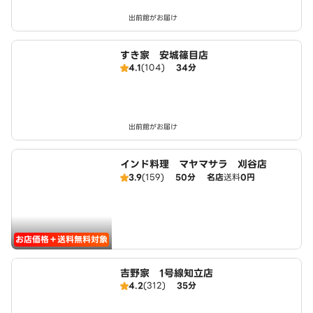
出前館がお届け
すき家 安城篠目店
4.1
(104)
34分
出前館がお届け
インド料理 マヤマサラ 刈谷店
3.9
(159)
50分
名店
送料
0円
お店価格＋送料無料対象
吉野家 1号線知立店
4.2
(312)
35分