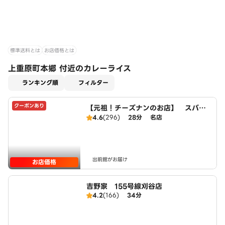
標準送料とは
お店価格とは
上重原町本郷 付近のカレーライス
適用なし
ランキング順
フィルター
クーポンあり
【元祖！チーズナンのお店】 スバカ
マナ 刈谷店
4.6
(296)
28分
名店
出前館がお届け
お店価格
吉野家 155号線刈谷店
4.2
(166)
34分