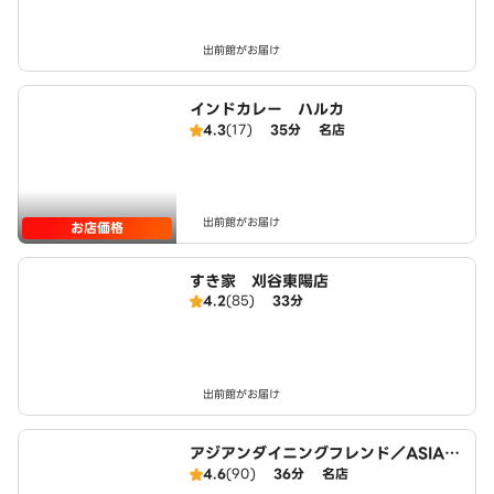
出前館がお届け
インドカレー ハルカ
4.3
(17)
35分
名店
出前館がお届け
お店価格
すき家 刈谷東陽店
4.2
(85)
33分
出前館がお届け
アジアンダイニングフレンド／ASIAN
DINING FRIEND
4.6
(90)
36分
名店