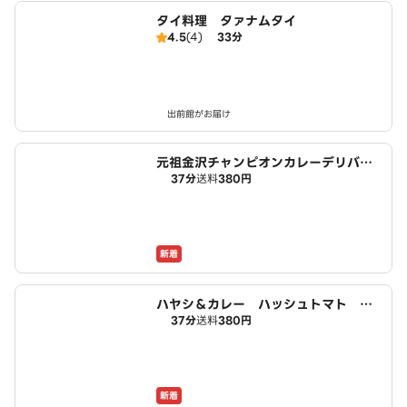
タイ料理 タァナムタイ
4.5
(4)
33分
出前館がお届け
元祖金沢チャンピオンカレーデリバリ
37分
送料
380円
ー 刈谷店
新着
ハヤシ＆カレー ハッシュトマト 刈
37分
送料
380円
谷店
新着