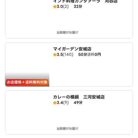
インド料理ガンダァーラ 刈谷店
3.0
(2)
32分
出前館がお届け
マイガーデン安城店
3.5
(140)
50分
送料
0円
お店価格＋送料無料対象
カレーの横綱 三河安城店
3.4
(9)
49分
出前館がお届け