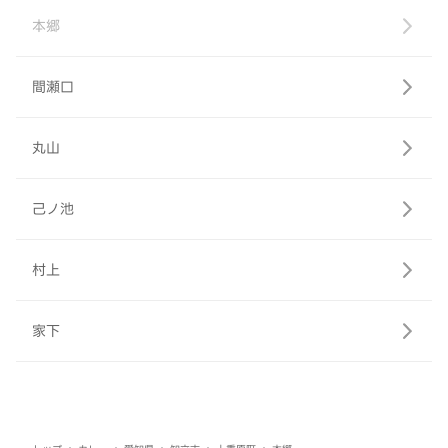
本郷
間瀬口
丸山
己ノ池
村上
家下