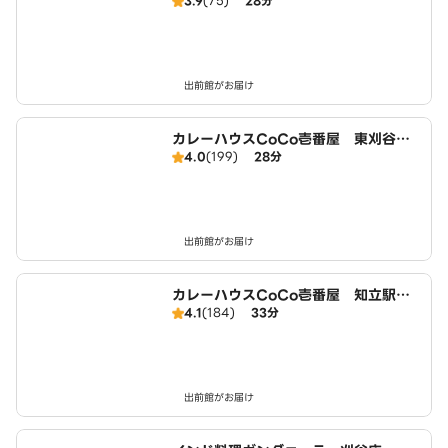
3.9
(75)
28分
出前館がお届け
カレーハウスCoCo壱番屋 東刈谷店
4.0
(199)
28分
（SD）
出前館がお届け
カレーハウスCoCo壱番屋 知立駅南
4.1
(184)
33分
店（SD）
出前館がお届け