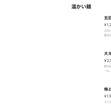
温かい麺
五
¥1,
ふわ
品な
大
¥2,
約1
ーん
梅
¥1,
ミニ