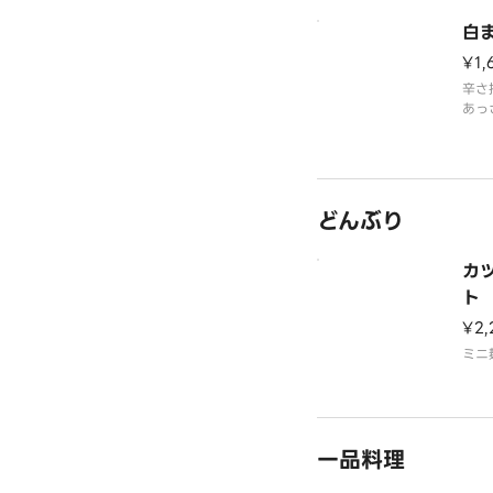
白
¥1,
辛さ
あっ
爽や
す
どんぶり
カ
ト
¥2,
ミニ
一品料理