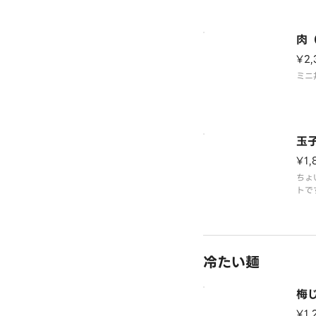
肉
¥2,
ミニ
玉
¥1,
ちょ
トで
冷たい麺
梅
¥1,