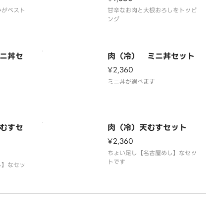
みがベスト
甘辛なお肉と大根おろしをトッピ
ング
ニ丼セ
肉（冷） ミニ丼セット
¥2,360
ミニ丼が選べます
むすセ
肉（冷）天むすセット
¥2,360
ちょい足し【名古屋めし】なセッ
トです
し】なセッ