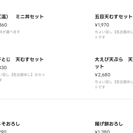
（温） ミニ丼セット
五目天むすセット
360
¥1,970
丼が選べます
ちょい足し【名古屋め
トです
子とじ 天むすセット
大えび天ぷら 天
ット
830
¥2,680
い足し【名古屋めし】なセッ
す
ちょい足し【名古屋め
トです
じそおろし
揚げ餅おろし
290
¥1,380