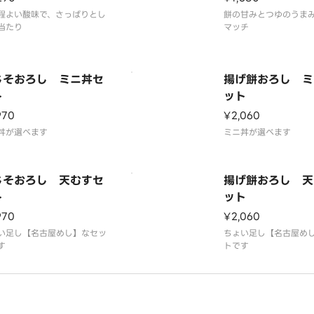
程よい酸味で、さっぱりとし
餅の甘みとつゆのうま
当たり
マッチ
じそおろし ミニ丼セ
揚げ餅おろし ミ
ト
ット
970
¥2,060
丼が選べます
ミニ丼が選べます
じそおろし 天むすセ
揚げ餅おろし 天
ト
ット
970
¥2,060
い足し【名古屋めし】なセッ
ちょい足し【名古屋め
す
トです