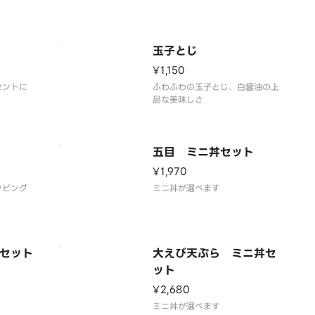
玉子とじ
¥1,150
セントに
ふわふわの玉子とじ、白醤油の上
品な美味しさ
五目 ミニ丼セット
¥1,970
ッピング
ミニ丼が選べます
セット
大えび天ぷら ミニ丼セ
ット
¥2,680
ミニ丼が選べます