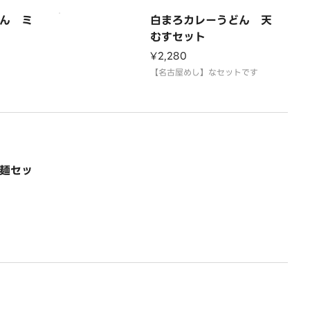
ん ミ
白まろカレーうどん 天
むすセット
¥2,280
【名古屋めし】なセットです
麺セッ