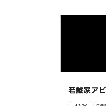
若鯱家アピ
36件のレビ
4.2
(
36
)
店舗