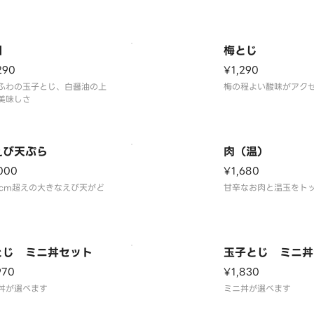
目
梅とじ
290
¥1,290
ふわの玉子とじ、白醤油の上
梅の程よい酸味がアク
美味しさ
えび天ぷら
肉（温）
000
¥1,680
5cm超えの大きなえび天がど
甘辛なお肉と温玉をト
とじ ミニ丼セット
玉子とじ ミニ丼
970
¥1,830
丼が選べます
ミニ丼が選べます