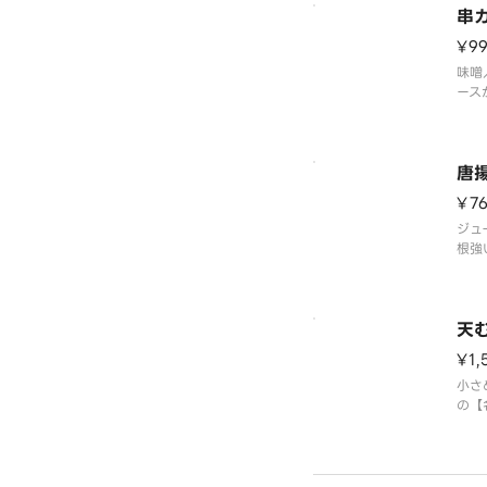
串
¥9
味噌
ース
唐
¥7
ジュ
根強
天
¥1,
小さ
の【