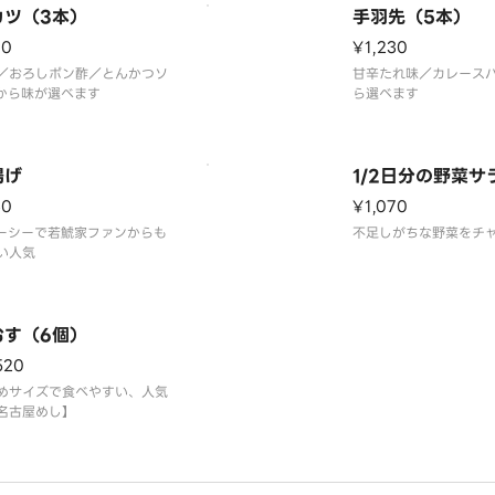
カツ（3本）
手羽先（5本）
90
¥1,230
／おろしポン酢／とんかつソ
甘辛たれ味／カレース
から味が選べます
ら選べます
揚げ
1/2日分の野菜サ
60
¥1,070
ーシーで若鯱家ファンからも
不足しがちな野菜をチ
い人気
むす（6個）
520
めサイズで食べやすい、人気
名古屋めし】