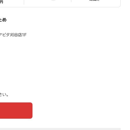
1円
ため
アピタ刈谷店1F
さい。