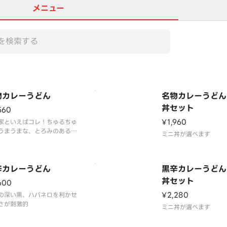
メニュー
物カレーうどん
名物カレーうどん
丼セット
560
¥1,960
家といえばコレ！ちゅるちゅ
うまうまな、とろみのあるピ
ミニ丼が選べます
カレールゥ＆モチモチ食感の
麺
辛カレーうどん
黒辛カレーうどん
丼セット
600
¥2,280
の深い黒、ハバネロを利かせ
さが刺激的
ミニ丼が選べます