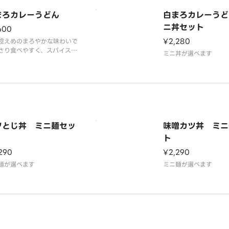
まろカレーうどん
白まろカレーうど
ニ丼セット
600
¥2,280
控えめのまろやかな味わいで
さり食べやすく、スパイスの
ミニ丼が選べます
かな風味が口の中に広がりま
ツとじ丼 ミニ麺セッ
味噌カツ丼 ミニ
ト
290
¥2,290
麺が選べます
ミニ麺が選べます