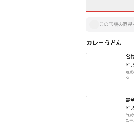
カレーうどん
名
¥1,
若鯱
る、
リ辛
極太
黒
¥1,
竹炭
た辛