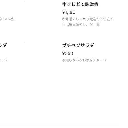
牛すじどて味噌煮
¥1,180
パイス味か
赤味噌でしっかり煮込んで仕立て
た【名古屋めし】な一品
ラダ
プチベジサラダ
¥550
ャージ
不足しがちな野菜をチャージ