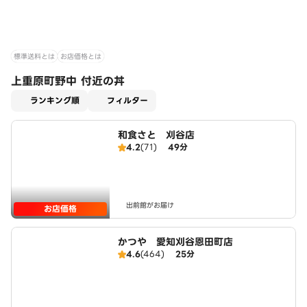
標準送料とは
お店価格とは
上重原町野中 付近の丼
適用なし
ランキング順
フィルター
和食さと 刈谷店
4.2
(71)
49分
出前館がお届け
お店価格
かつや 愛知刈谷恩田町店
4.6
(464)
25分