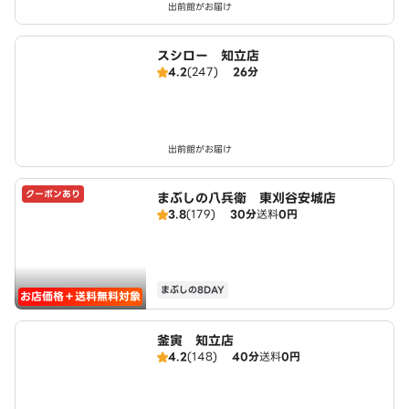
出前館がお届け
スシロー 知立店
4.2
(247)
26分
出前館がお届け
クーポンあり
まぶしの八兵衛 東刈谷安城店
3.8
(179)
30分
送料
0円
まぶしの8DAY
お店価格＋送料無料対象
釜寅 知立店
4.2
(148)
40分
送料
0円