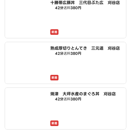
十勝帯広豚丼 三代目ぶた広 刈谷店
42分
送料
380円
新着
熟成厚切りとんてき 三元道 刈谷店
42分
送料
380円
新着
焼津 大坪水産のまぐろ丼 刈谷店
42分
送料
380円
新着