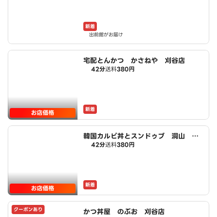
新着
出前館がお届け
宅配とんかつ かさねや 刈谷店
42分
送料
380円
新着
お店価格
韓国カルビ丼とスンドゥブ 洞山 刈
42分
送料
380円
谷店
新着
お店価格
クーポンあり
かつ丼屋 のぶお 刈谷店