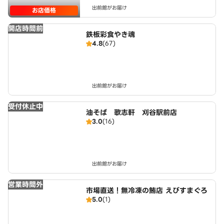
出前館がお届け
お店価格
開店時間前
鉄板彩食やき魂
4.8
(67)
出前館がお届け
受付休止中
油そば 歌志軒 刈谷駅前店
3.0
(16)
出前館がお届け
営業時間外
市場直送！無冷凍の鮪店 えびすまぐろ
5.0
(1)