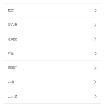
花立
東八鳥
返萬燈
本郷
間瀬口
丸山
己ノ池