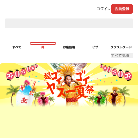
ログイン
会員登録
現在のお届け先：
すべて
丼
お店価格
ピザ
ファストフード
すべて見る
超ゴイゴイヤスー夏祭