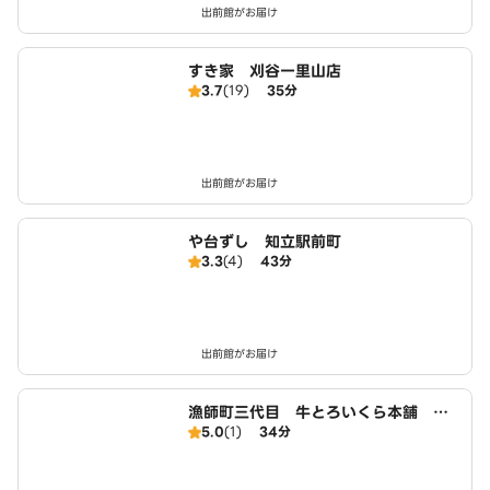
出前館がお届け
すき家 刈谷一里山店
3.7
(19)
35分
出前館がお届け
や台ずし 知立駅前町
3.3
(4)
43分
出前館がお届け
漁師町三代目 牛とろいくら本舗 刈
5.0
(1)
34分
谷店