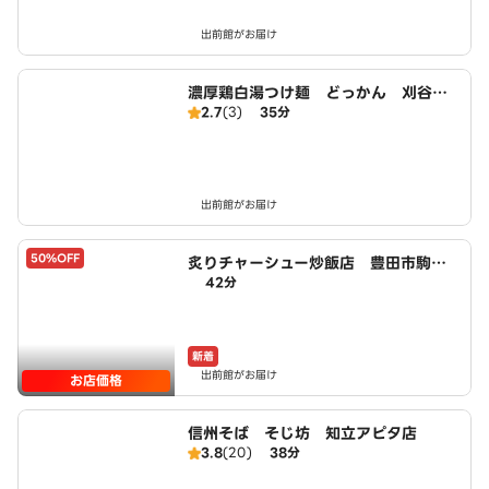
出前館がお届け
濃厚鶏白湯つけ麺 どっかん 刈谷北
2.7
(3)
35分
口駅前店
出前館がお届け
50%OFF
炙りチャーシュー炒飯店 豊田市駒新
42分
町店 powered by LAWSON
新着
出前館がお届け
お店価格
信州そば そじ坊 知立アピタ店
3.8
(20)
38分