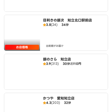
目利きの銀次 知立北口駅前店
3.8
(24)
34分
出前館がお届け
お店価格
銀のさら 知立店
3.9
(313)
30分
送料
0円
かつや 愛知知立店
4.3
(203)
32分