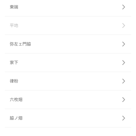
東端
平地
弥左ェ門脇
家下
律粉
六枚畑
脇ノ畑