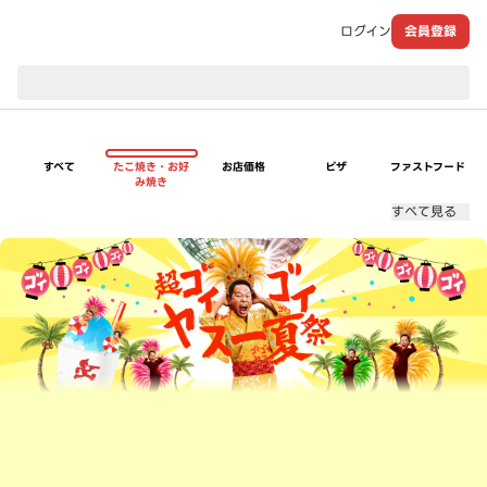
ログイン
会員登録
現在のお届け先：
すべて
たこ焼き・お好
お店価格
ピザ
ファストフード
み焼き
すべて見る
超ゴイゴイヤスー夏祭