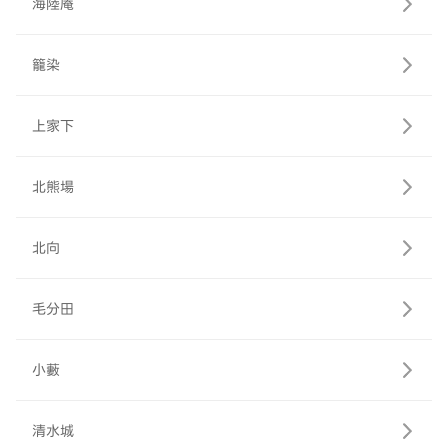
海陸庵
籠染
上家下
北熊場
北向
毛分田
小藪
清水城