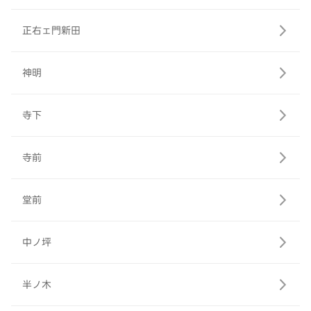
正右ェ門新田
神明
寺下
寺前
堂前
中ノ坪
半ノ木