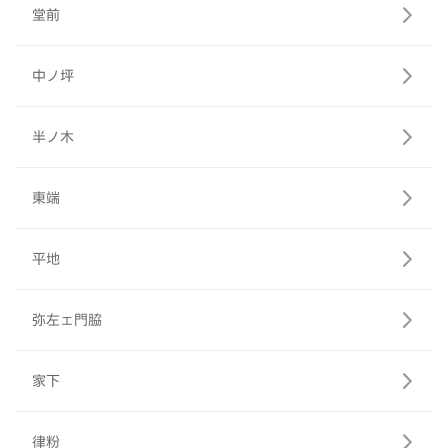
堂前
中ノ坪
半ノ木
東端
平地
弥左ェ門脇
家下
律粉