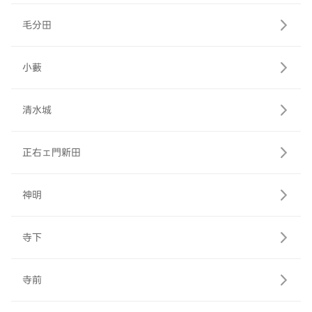
毛分田
小藪
清水城
正右ェ門新田
神明
寺下
寺前