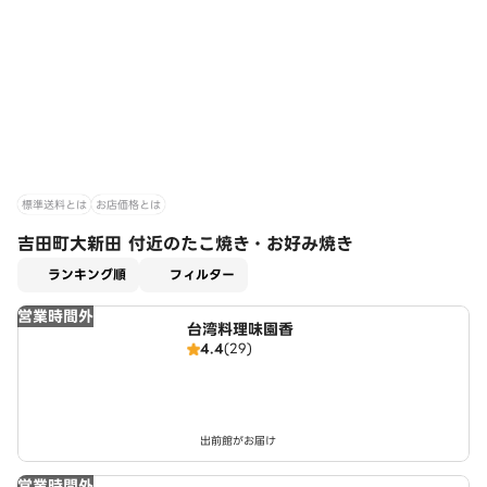
標準送料とは
お店価格とは
吉田町大新田 付近のたこ焼き・お好み焼き
適用なし
ランキング順
フィルター
営業時間外
台湾料理味園香
4.4
(29)
出前館がお届け
営業時間外