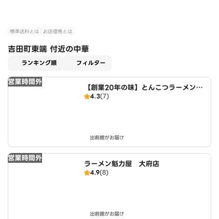
標準送料とは
お店価格とは
吉田町東端 付近の中華
適用なし
ランキング順
フィルター
営業時間外
【創業20年の味】とんこつラーメン・
4.3
(7)
つけ麺 麺屋たけぞう
出前館がお届け
営業時間外
ラーメン魁力屋 大府店
4.9
(8)
出前館がお届け