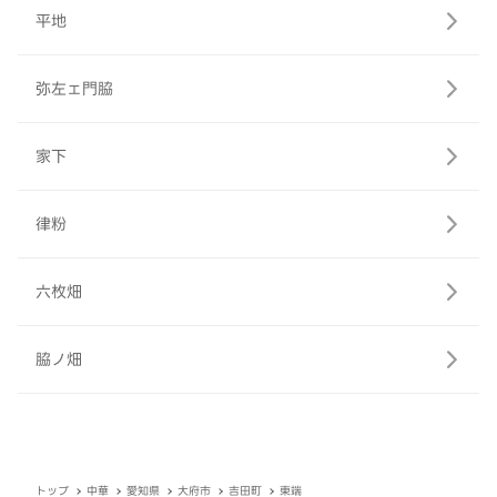
平地
弥左ェ門脇
家下
律粉
六枚畑
脇ノ畑
トップ
中華
愛知県
大府市
吉田町
東端