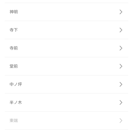
神明
寺下
寺前
堂前
中ノ坪
半ノ木
東端