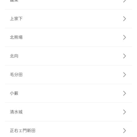
籠染
上家下
北熊場
北向
毛分田
小藪
清水城
正右ェ門新田