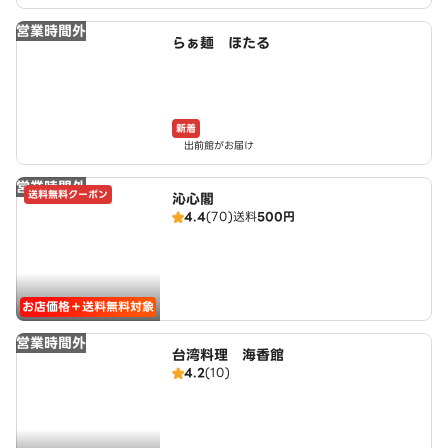
営業時間外
らぁ麺 ほたる
新着
出前館がお届け
営業時間外
送料無料クーポン
沁心閣
4.4
(70)
送料
500円
お店価格＋送料無料対象
営業時間外
台湾料理 海香館
4.2
(10)