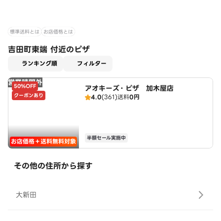
標準送料とは
お店価格とは
吉田町東端 付近のピザ
適用なし
ランキング順
フィルター
営業時間外
50%OFF
アオキーズ・ピザ 加木屋店
クーポンあり
4.0
(361)
送料
0円
半額セール実施中
お店価格＋送料無料対象
その他の住所から探す
大新田