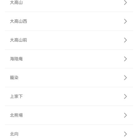
大高山
大高山西
大高山前
海陸庵
籠染
上家下
北熊場
北向