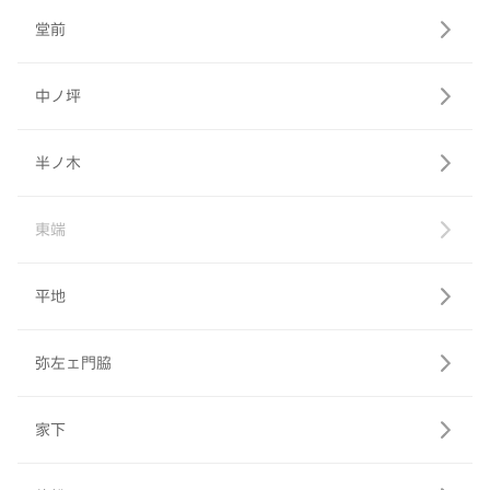
堂前
中ノ坪
半ノ木
東端
平地
弥左ェ門脇
家下