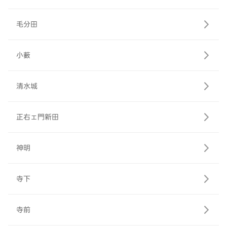
毛分田
小藪
清水城
正右ェ門新田
神明
寺下
寺前