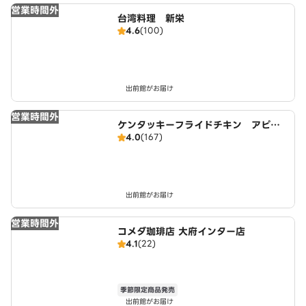
営業時間外
台湾料理 新栄
4.6
(100)
出前館がお届け
営業時間外
ケンタッキーフライドチキン アピタ
4.0
(167)
東海荒尾店
出前館がお届け
営業時間外
コメダ珈琲店 大府インター店
4.1
(22)
季節限定商品発売
出前館がお届け