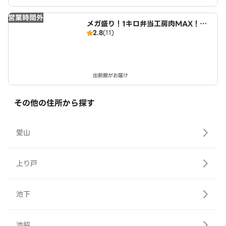
営業時間外
メガ盛り！1キロ弁当工房肉MAX！大
2.8
(11)
盛りからあげお弁当 名和町店
出前館がお届け
その他の住所から探す
愛山
上り戸
池下
池脇