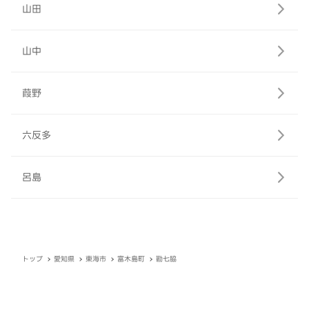
山田
山中
葭野
六反多
呂島
トップ
愛知県
東海市
富木島町
勘七脇