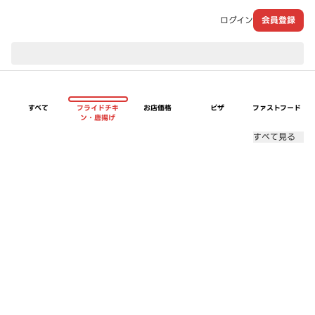
ログイン
会員登録
現在のお届け先：
すべて
フライドチキ
お店価格
ピザ
ファストフード
ン・唐揚げ
すべて見る