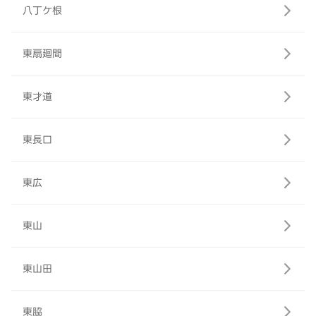
八丁ケ根
東扇廻間
東才道
東長口
東広
東山
東山田
東脇