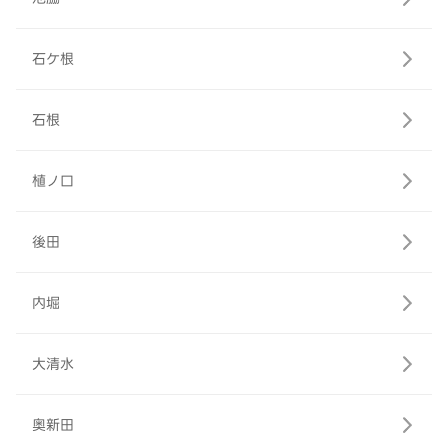
石ケ根
石根
植ノ口
後田
内堀
大清水
奥新田