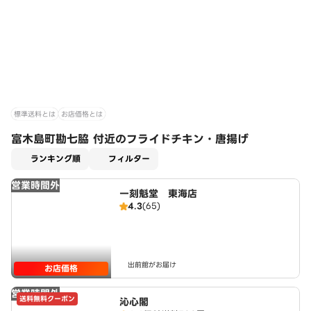
標準送料とは
お店価格とは
富木島町勘七脇 付近のフライドチキン・唐揚げ
適用なし
ランキング順
フィルター
営業時間外
一刻魁堂 東海店
4.3
(65)
出前館がお届け
お店価格
営業時間外
送料無料クーポン
沁心閣