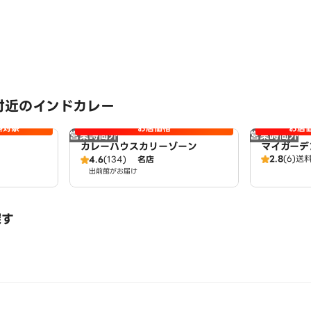
付近のインドカレー
料対象
お店価格
お店
営業時間外
営業時間外
カレーハウスカリーゾーン
マイガーデ
2.8
(6)
送
4.6
(134)
名店
出前館がお届け
探す