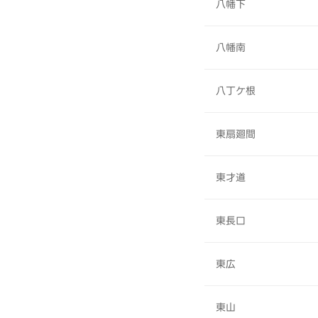
八幡下
八幡南
八丁ケ根
東扇廻間
東才道
東長口
東広
東山