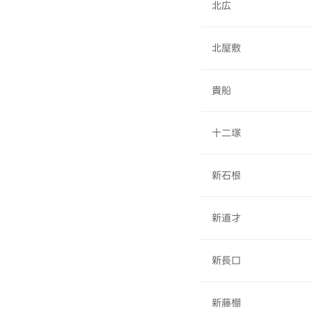
北広
北屋敷
貴船
十二塚
新石根
新道才
新長口
新藤棚