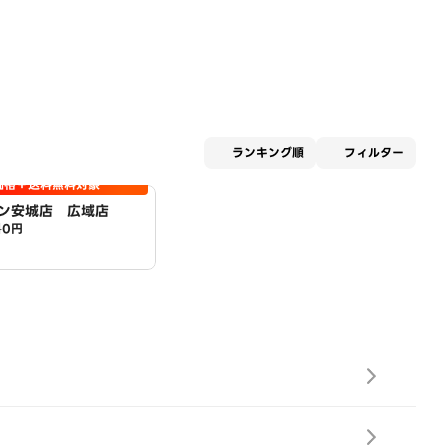
適用な
ランキング順
フィルター
価格＋送料無料対象
ン安城店 広域店
料
0円