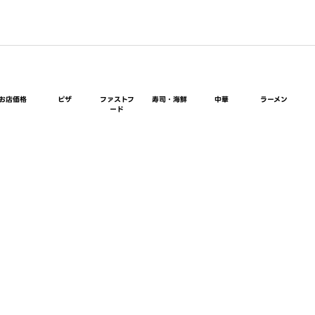
お店価格
ピザ
ファストフ
寿司・海鮮
中華
ラーメン
ード