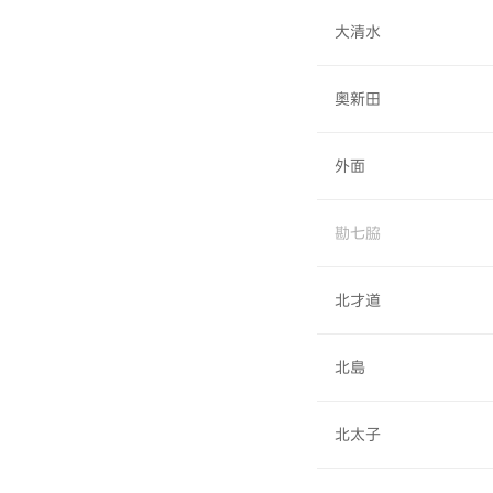
大清水
奥新田
外面
勘七脇
北才道
北島
北太子