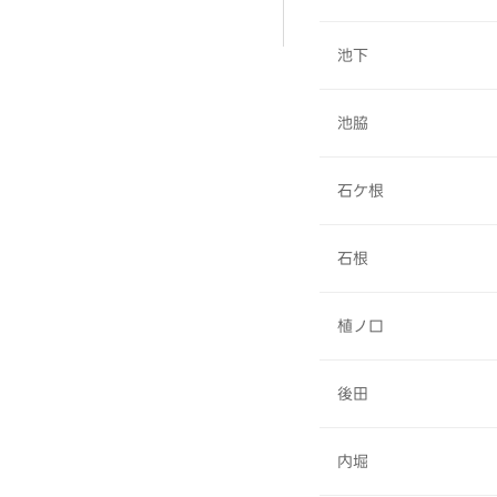
池下
池脇
石ケ根
石根
植ノ口
後田
内堀