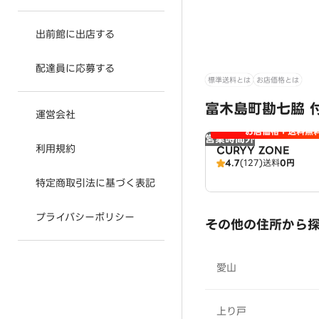
出前館に出店する
配達員に応募する
標準送料とは
お店価格とは
富木島町勘七脇 
運営会社
お店価格＋送料無
営業時間外
利用規約
CURYY ZONE
4.7
(127)
送料
0円
特定商取引法に基づく表記
プライバシーポリシー
その他の住所から
愛山
上り戸