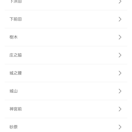
下浜田
下前田
樹木
庄之脇
城之腰
城山
神宮前
砂原