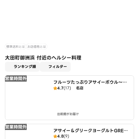
標準送料とは
お店価格とは
大田町御洲浜 付近のヘルシー料理
適用なし
ランキング順
フィルター
営業時間外
フルーツたっぷりアサイーボウル～ワ
イキキ・ボウルズ 東海店
4.7
(17)
名店
出前館がお届け
営業時間外
アサイー＆グリークヨーグルトGREEK
4.8
(9)
SPOON 東海店