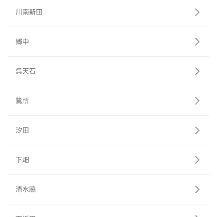
川南新田
郷中
呉天石
鷺所
汐田
下畑
清水脇