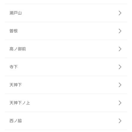
瀬戸山
曽根
高ノ御前
寺下
天神下
天神下ノ上
西ノ脇