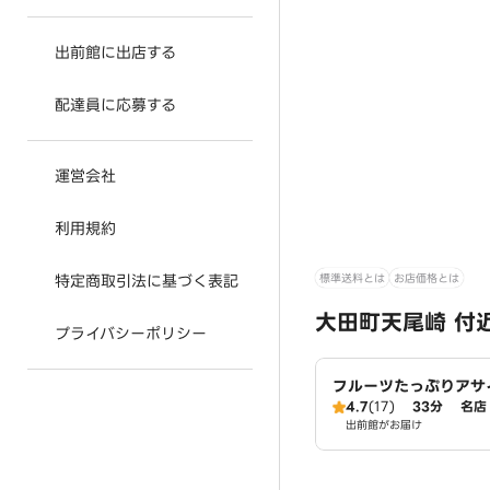
出前館に出店する
配達員に応募する
運営会社
利用規約
標準送料とは
お店価格とは
特定商取引法に基づく表記
大田町天尾崎 付
プライバシーポリシー
フルーツたっぷりアサ
～ワイキキ・ボウルズ
4.7
(17)
33分
名店
出前館がお届け