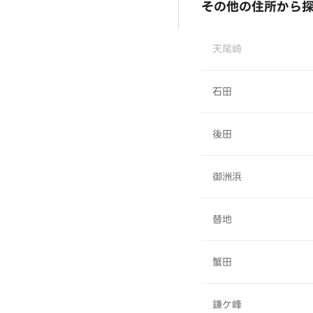
その他の住所から
天尾崎
石田
後田
御洲浜
替地
蟹田
鎌ケ峰