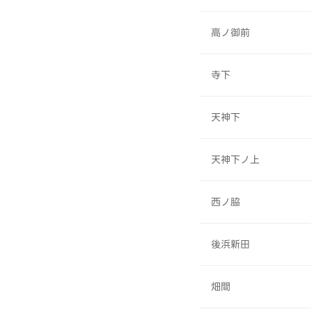
高ノ御前
寺下
天神下
天神下ノ上
西ノ脇
後浜新田
畑間