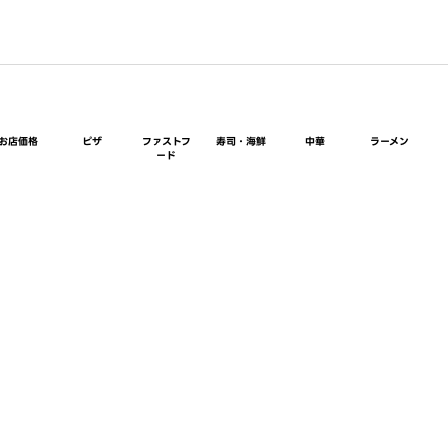
お店価格
ピザ
ファストフ
寿司・海鮮
中華
ラーメン
ード