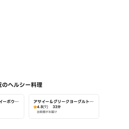
近のヘルシー料理
イーボウル
アサイー＆グリークヨーグルトG
4.8
(9)
33分
 東海店
REEKSPOON 東海店
出前館がお届け