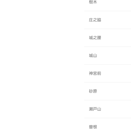
樹木
庄之脇
城之腰
城山
神宮前
砂原
瀬戸山
曽根