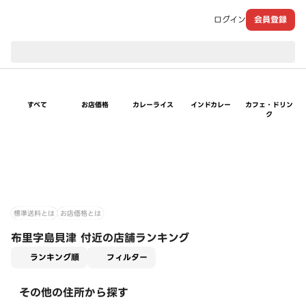
ログイン
会員登録
現在のお届け先：
すべて
お店価格
カレーライス
インドカレー
カフェ・ドリン
ク
標準送料とは
お店価格とは
布里字島貝津 付近の店舗ランキング
適用なし
ランキング順
フィルター
その他の住所から探す