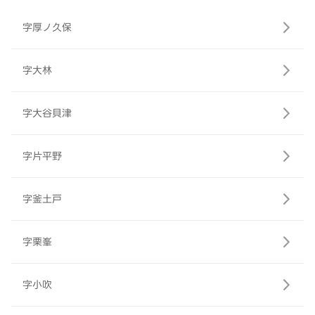
字厚ノ久保
字大林
字大谷貝津
字片平野
字釜土戸
字栗峯
字小吹