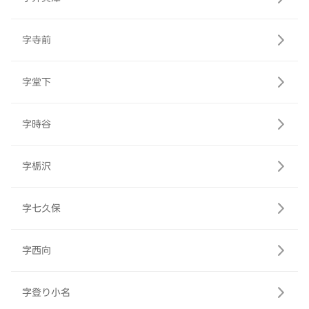
字寺前
字堂下
字時谷
字栃沢
字七久保
字西向
字登り小名