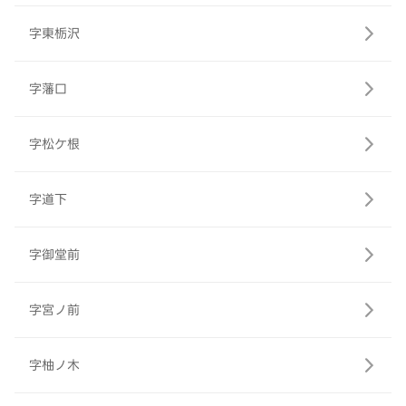
字東栃沢
字藩口
字松ケ根
字道下
字御堂前
字宮ノ前
字柚ノ木