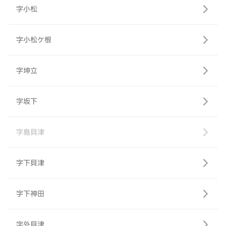
字小松
字小松ケ根
字坤立
字坂下
字島貝津
字下貝津
字下神田
字外貝津