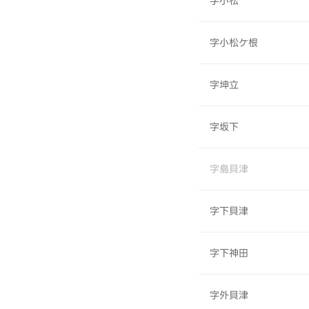
字小松
字小松ケ根
字坤立
字坂下
字島貝津
字下貝津
字下神田
字外貝津