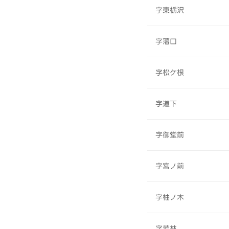
字東栃沢
字藩口
字松ケ根
字道下
字御堂前
字宮ノ前
字柚ノ木
字若林