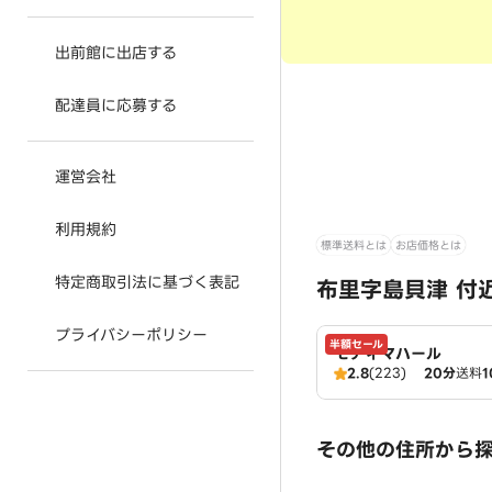
出前館に出店する
配達員に応募する
運営会社
利用規約
標準送料とは
お店価格とは
特定商取引法に基づく表記
布里字島貝津 付
プライバシーポリシー
半額セール
モティマハール
2.8
(223)
20分
送料
1
その他の住所から