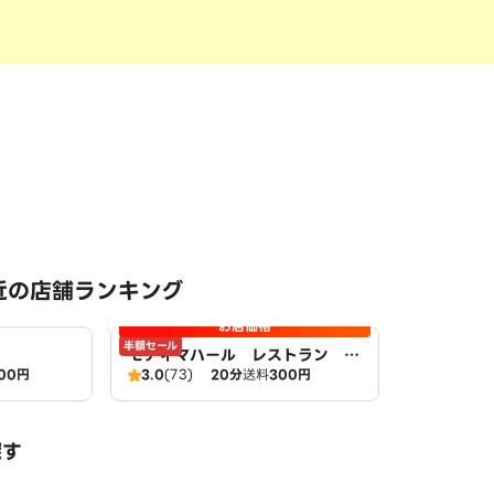
近の店舗ランキング
お店価格
半額セール
モティマハール レストラン ア
00円
3.0
(73)
20分
送料
300円
ンドバー
探す