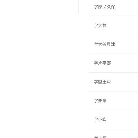
字厚ノ久保
字大林
字大谷貝津
字片平野
字釜土戸
字栗峯
字小吹