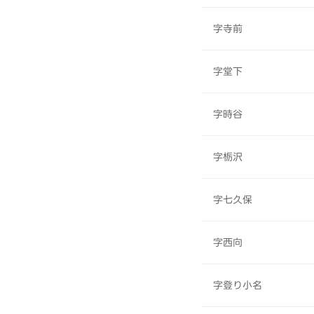
字寺前
字堂下
字時谷
字栃沢
字七久保
字西向
字登り小名