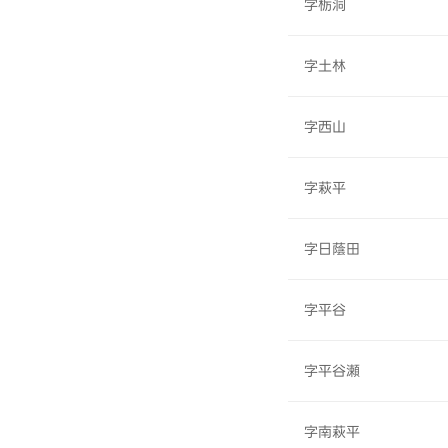
字栃洞
字土林
字西山
字萩平
字日蔭田
字平谷
字平谷瀬
字南萩平