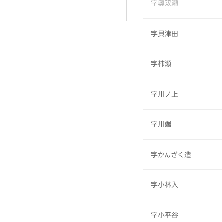
字奥双瀬
字貝津田
字柿瀬
字川ノ上
字川端
字かんざく造
字小林入
字小平谷