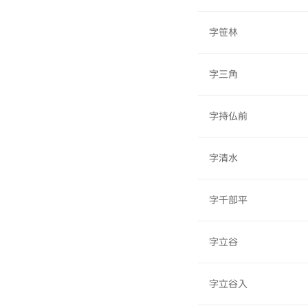
字笹林
字三角
字持仏前
字清水
字千部平
字立谷
字立谷入