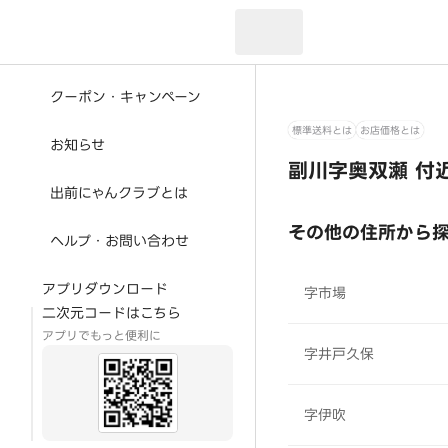
現在のお届け先：
クーポン・キャンペーン
標準送料とは
お店価格とは
お知らせ
副川字奥双瀬 付
出前にゃんクラブとは
その他の住所から
ヘルプ・お問い合わせ
アプリダウンロード
字市場
二次元コードはこちら
アプリでもっと便利に
字井戸久保
字伊吹