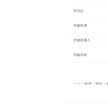
字向山
字諸貝津
字諸貝津入
字輪手林
トップ
愛知県
新城市