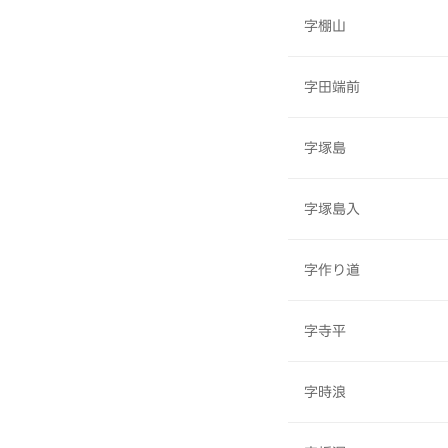
字棚山
字田端前
字塚島
字塚島入
字作り道
字寺平
字時浪