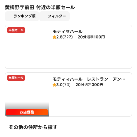
黄柳野字前田 付近の半額セール
適用なし
ランキング順
フィルター
半額セール
モティマハール
2.8
(222)
20分
送料
100円
半額セール
モティマハール レストラン アンド
3.0
(73)
20分
送料
300円
バー
お店価格
その他の住所から探す