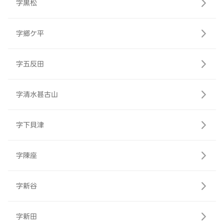
字黒松
字郷ケ平
字五反田
字清水甚古山
字下貝津
字陳座
字新谷
字新田