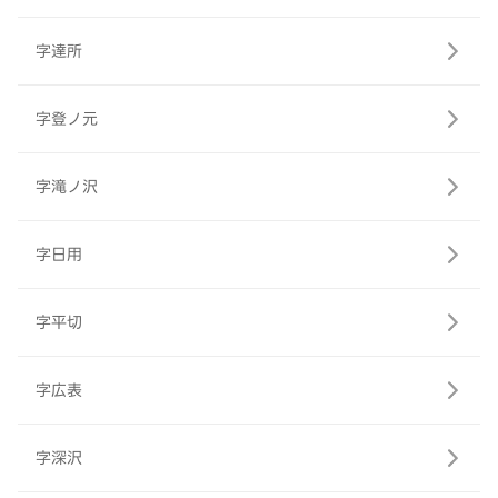
字達所
字登ノ元
字滝ノ沢
字日用
字平切
字広表
字深沢