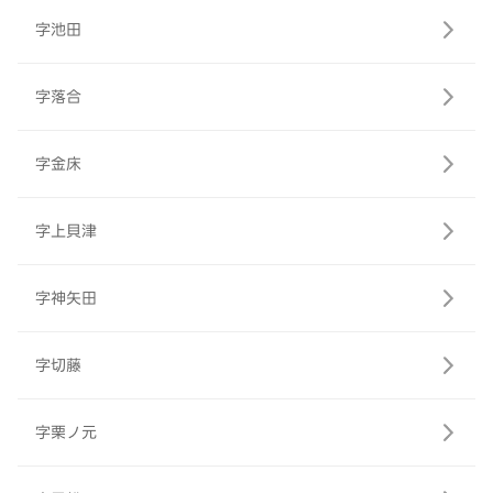
字池田
字落合
字金床
字上貝津
字神矢田
字切藤
字栗ノ元