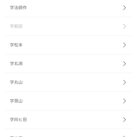
字法師作
字前田
字松本
字丸渕
字丸山
字見山
字向ヒ田