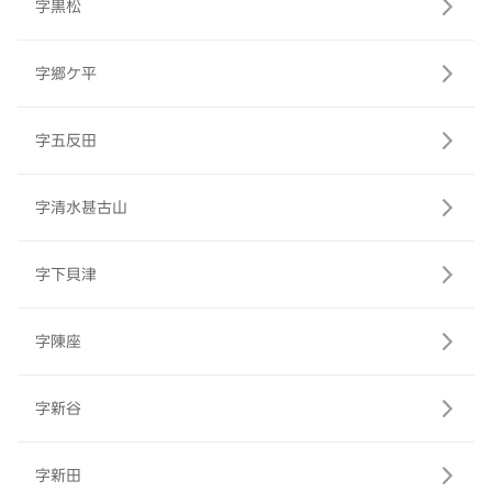
字黒松
字郷ケ平
字五反田
字清水甚古山
字下貝津
字陳座
字新谷
字新田