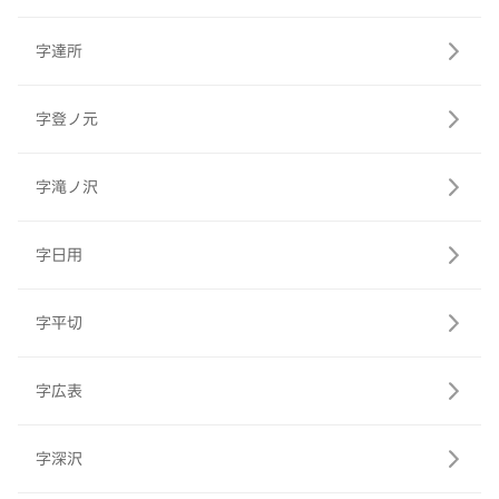
字達所
字登ノ元
字滝ノ沢
字日用
字平切
字広表
字深沢