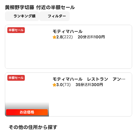
黄柳野字切藤 付近の半額セール
適用なし
ランキング順
フィルター
半額セール
モティマハール
2.8
(222)
20分
送料
100円
半額セール
モティマハール レストラン アンド
3.0
(73)
35分
送料
300円
バー
お店価格
その他の住所から探す