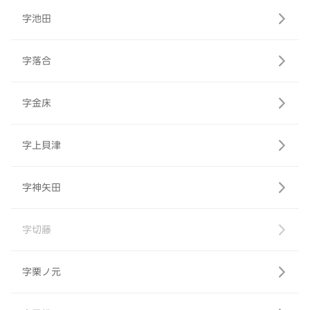
字池田
字落合
字金床
字上貝津
字神矢田
字切藤
字栗ノ元