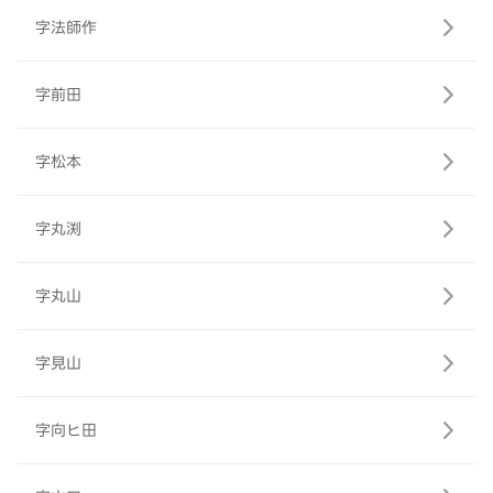
字法師作
字前田
字松本
字丸渕
字丸山
字見山
字向ヒ田