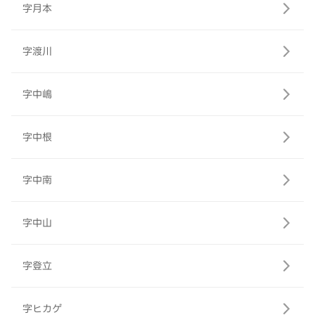
字月本
字渡川
字中嶋
字中根
字中南
字中山
字登立
字ヒカゲ