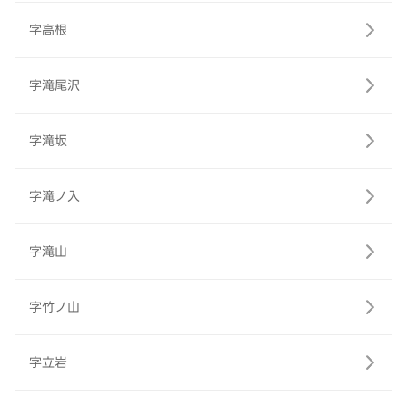
字高根
字滝尾沢
字滝坂
字滝ノ入
字滝山
字竹ノ山
字立岩