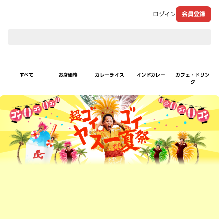
ログイン
会員登録
現在のお届け先：
すべて
お店価格
カレーライス
インドカレー
カフェ・ドリン
ク
超ゴイゴイヤスー夏祭