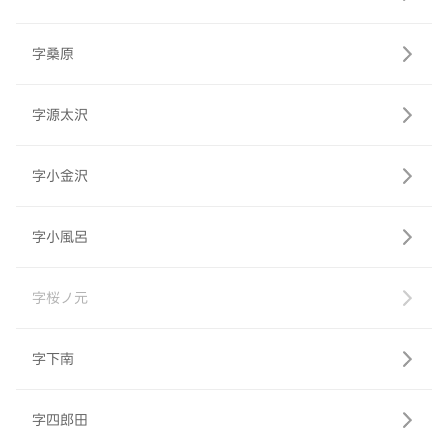
字桑原
字源太沢
字小金沢
字小風呂
字桜ノ元
字下南
字四郎田