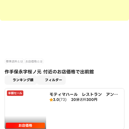
標準送料とは
お店価格とは
作手保永字桜ノ元 付近のお店価格で出前館
適用なし
ランキング順
フィルター
半額セール
モティマハール レストラン アンド
3.0
(73)
20分
送料
300円
バー
お店価格