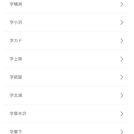
字桶渕
字小沢
字カド
字上南
字紙屋
字北浦
字草木沢
字栗下