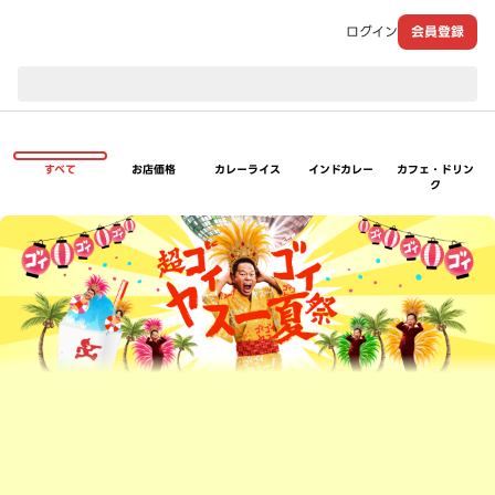
ログイン
会員登録
現在のお届け先：
すべて
お店価格
カレーライス
インドカレー
カフェ・ドリン
ク
超ゴイゴイヤスー夏祭