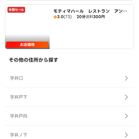
半額セール
モティマハール レストラン アンド
3.0
(73)
20分
送料
300円
バー
お店価格
その他の住所から探す
字井口
字井戸下
字井戸向
字井ノ下