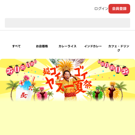
ログイン
会員登録
現在のお届け先：
すべて
お店価格
カレーライス
インドカレー
カフェ・ドリン
ク
超ゴイゴイヤスー夏祭