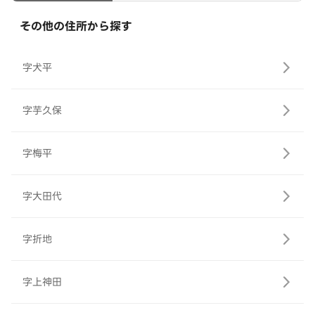
その他の住所から探す
字犬平
字芋久保
字梅平
字大田代
字折地
字上神田