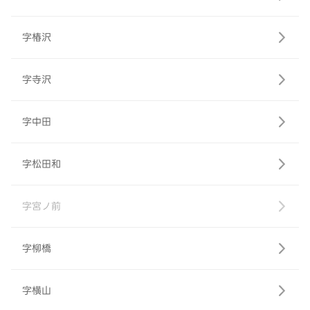
字椿沢
字寺沢
字中田
字松田和
字宮ノ前
字柳橋
字横山