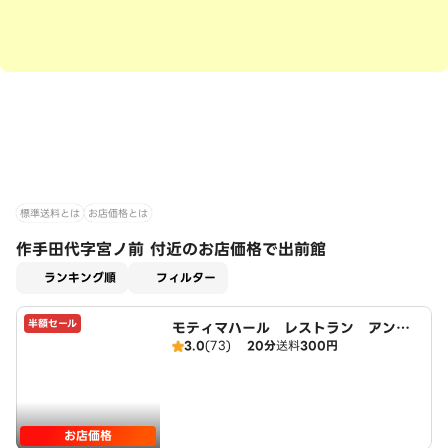
標準送料とは
お店価格とは
作手田代字宮ノ前 付近のお店価格で出前館
適用なし
ランキング順
フィルター
半額セール
モティマハール レストラン アンド
3.0
(73)
20分
送料
300円
バー
お店価格