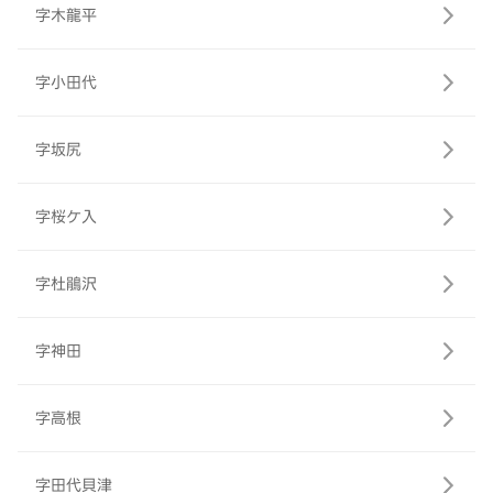
字木龍平
字小田代
字坂尻
字桜ケ入
字杜鵑沢
字神田
字高根
字田代貝津