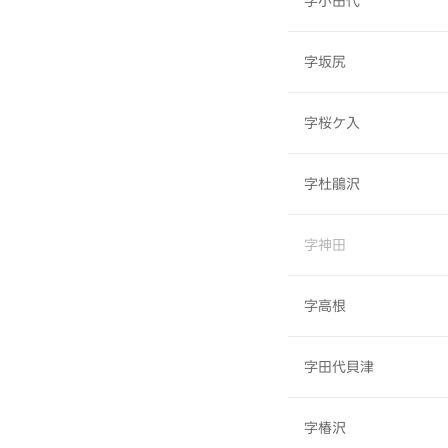
字小田代
字坂尻
字桜ケ入
字杜鵑沢
字神田
字高根
字田代貝津
字椿沢