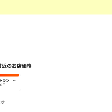
付近のお店価格
トラン ア
00円
探す