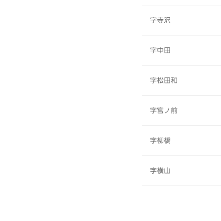
字寺沢
字中田
字松田和
字宮ノ前
字柳橋
字横山