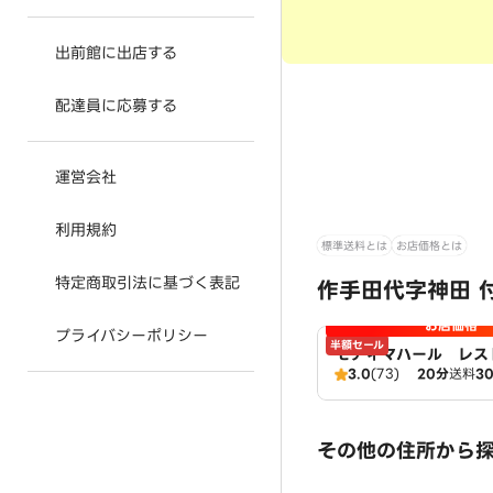
出前館に出店する
配達員に応募する
運営会社
利用規約
標準送料とは
お店価格とは
特定商取引法に基づく表記
作手田代字神田 
お店価格
プライバシーポリシー
半額セール
モティマハール レス
3.0
(73)
20分
送料
3
ンドバー
その他の住所から