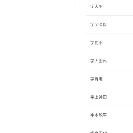
字犬平
字芋久保
字梅平
字大田代
字折地
字上神田
字木龍平