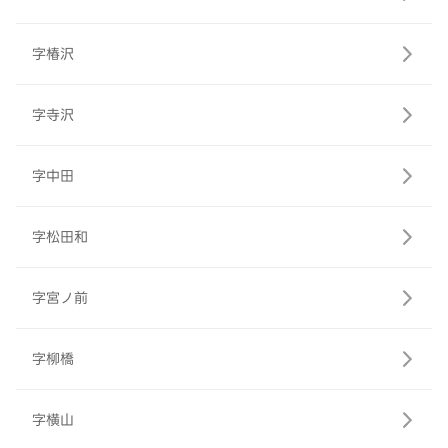
字椿沢
字寺沢
字中田
字松田和
字宮ノ前
字柳橋
字横山