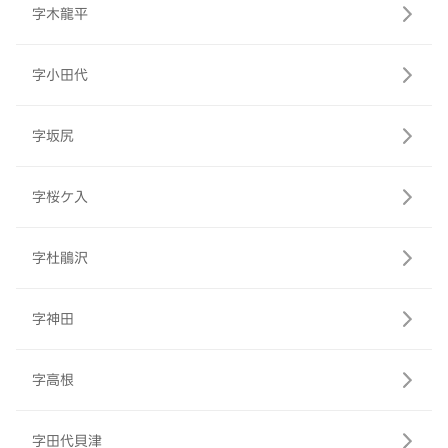
字木龍平
字小田代
字坂尻
字桜ケ入
字杜鵑沢
字神田
字高根
字田代貝津