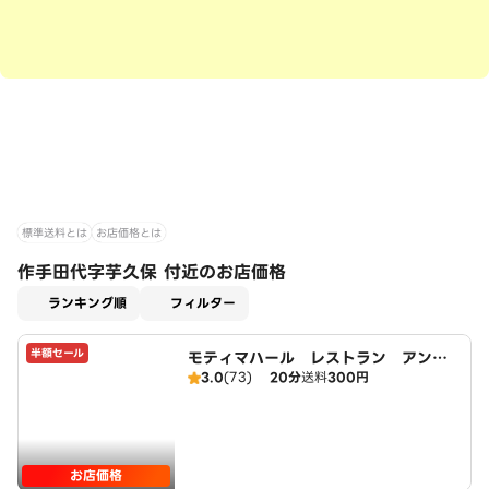
標準送料とは
お店価格とは
作手田代字芋久保 付近のお店価格
適用なし
ランキング順
フィルター
半額セール
モティマハール レストラン アンド
3.0
(73)
20分
送料
300円
バー
お店価格