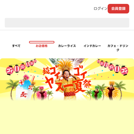
ログイン
会員登録
現在のお届け先：
すべて
お店価格
カレーライス
インドカレー
カフェ・ドリン
ク
超ゴイゴイヤスー夏祭