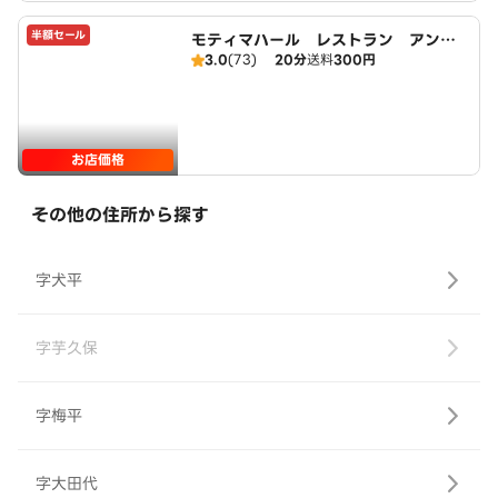
半額セール
モティマハール レストラン アンド
3.0
(73)
20分
送料
300円
バー
お店価格
その他の住所から探す
字犬平
字芋久保
字梅平
字大田代