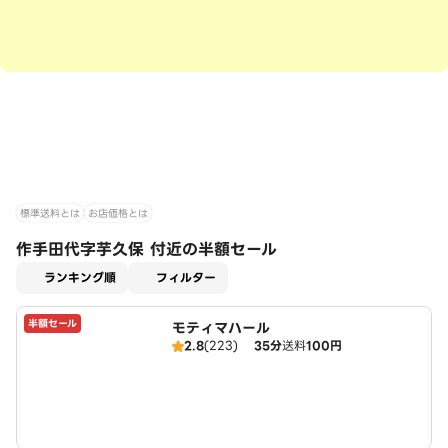
標準送料とは
お店価格とは
作手田代字芋久保 付近の半額セール
適用なし
ランキング順
フィルター
半額セール
モティマハール
2.8
(223)
35分
送料
100円