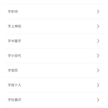
字折地
字上神田
字木龍平
字小田代
字坂尻
字桜ケ入
字杜鵑沢