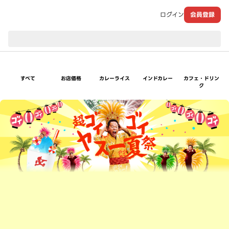
ログイン
会員登録
現在のお届け先：
すべて
お店価格
カレーライス
インドカレー
カフェ・ドリン
ク
超ゴイゴイヤスー夏祭