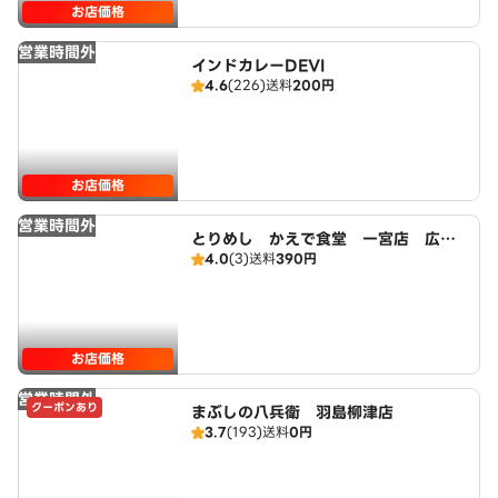
お店価格
営業時間外
インドカレーDEVI
4.6
(226)
送料
200円
お店価格
営業時間外
とりめし かえで食堂 一宮店 広域
4.0
(3)
送料
390円
店
お店価格
営業時間外
クーポンあり
まぶしの八兵衛 羽島柳津店
3.7
(193)
送料
0円