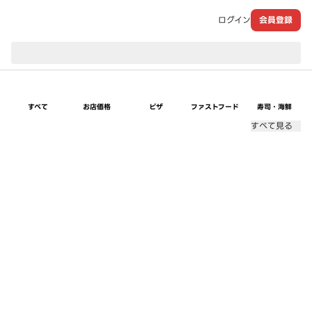
ログイン
会員登録
現在のお届け先：
すべて
お店価格
ピザ
ファストフード
寿司・海鮮
すべて見る