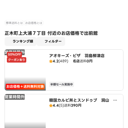
標準送料とは
お店価格とは
正木町上大浦７丁目 付近のお店価格で出前館
適用なし
ランキング順
フィルター
営業時間外
50%OFF
アオキーズ・ピザ 羽島柳津店
クーポンあり
4.2
(489)
名店
送料
0円
半額セール実施中
お店価格＋送料無料対象
営業時間外
韓国カルビ丼とスンドゥブ 洞山 一
4.4
(5)
送料
390円
宮店 広域店