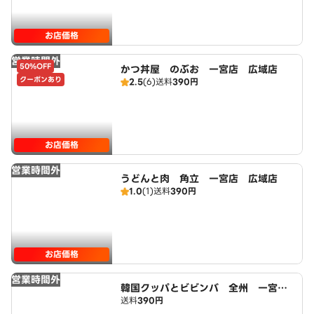
お店価格
営業時間外
50%OFF
かつ丼屋 のぶお 一宮店 広域店
クーポンあり
2.5
(6)
送料
390円
お店価格
営業時間外
うどんと肉 角立 一宮店 広域店
1.0
(1)
送料
390円
お店価格
営業時間外
韓国クッパとビビンバ 全州 一宮
送料
390円
店 広域店