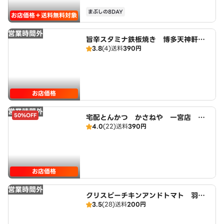
まぶしの8DAY
お店価格＋送料無料対象
営業時間外
旨辛スタミナ鉄板焼き 博多天神軒
3.8
(4)
送料
390円
一宮店 広域店
お店価格
営業時間外
50%OFF
宅配とんかつ かさねや 一宮店 広
4.0
(22)
送料
390円
域店
お店価格
営業時間外
クリスピーチキンアンドトマト 羽島
3.5
(28)
送料
200円
店 CRISPY CHICKEN n' TOMAT
O Hashima