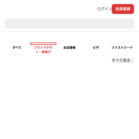
ログイン
会員登録
現在のお届け先：
すべて
フライドチキ
お店価格
ピザ
ファストフード
ン・唐揚げ
すべて見る