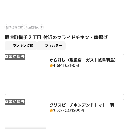
標準送料とは
お店価格とは
堀津町横手２丁目 付近のフライドチキン・唐揚げ
適用なし
ランキング順
フィルター
営業時間外
から好し（取扱店：ガスト岐阜羽島）
4.5
(41)
送料
0円
営業時間外
クリスピーチキンアンドトマト 羽島
3.5
(27)
送料
200円
店 CRISPY CHICKEN n' TOMAT
O Hashima