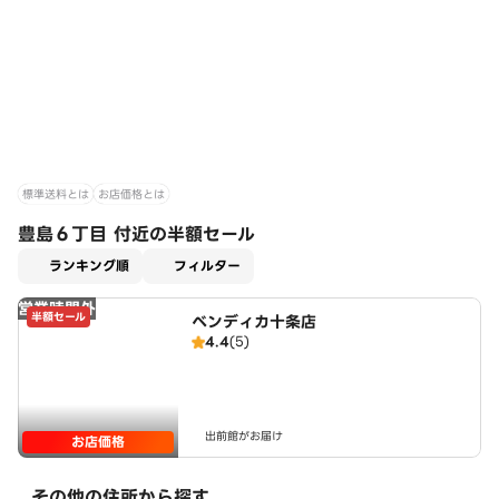
標準送料とは
お店価格とは
豊島６丁目 付近の半額セール
適用なし
ランキング順
フィルター
営業時間外
半額セール
ベンディカ十条店
4.4
(5)
出前館がお届け
お店価格
その他の住所から探す