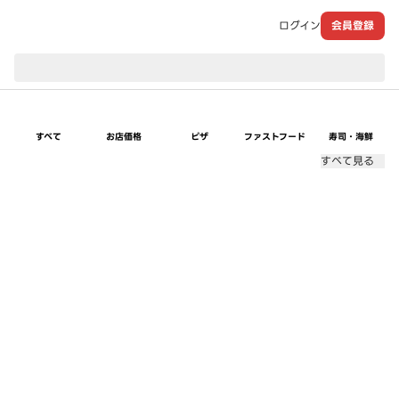
ログイン
会員登録
現在のお届け先：
すべて
お店価格
ピザ
ファストフード
寿司・海鮮
すべて見る