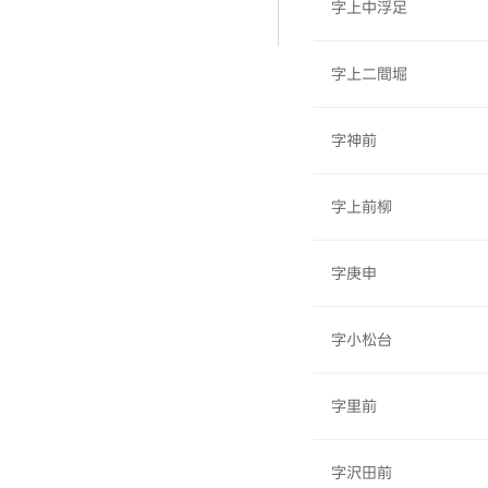
字上中浮足
字上二間堀
字神前
字上前柳
字庚申
字小松台
字里前
字沢田前