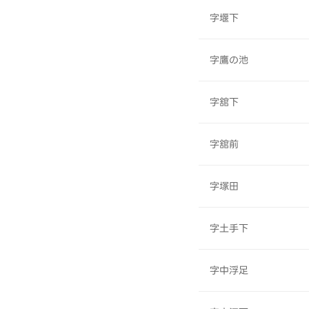
字堰下
字鷹の池
字舘下
字舘前
字塚田
字土手下
字中浮足