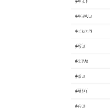
字中江下
字中砂利田
字仁右エ門
字稔田
字念仏壇
字前田
字明神下
字向田