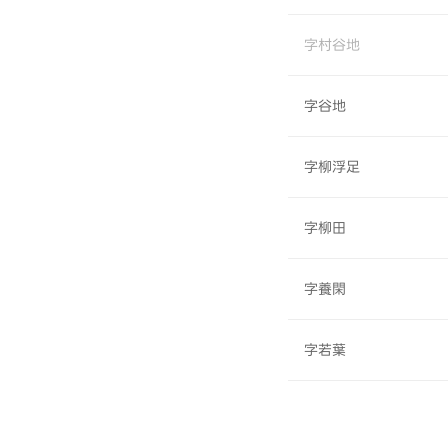
字村谷地
字谷地
字柳浮足
字柳田
字養閑
字若葉