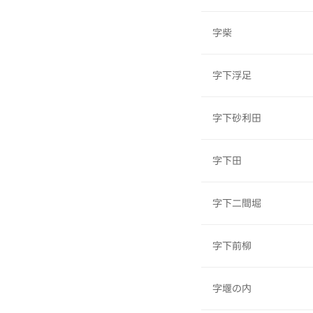
字柴
字下浮足
字下砂利田
字下田
字下二間堀
字下前柳
字堰の内