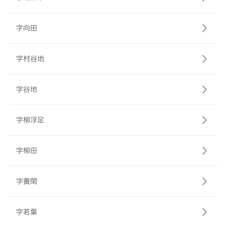
字向田
字村谷地
字谷地
字柳浮足
字柳田
字養閑
字若葉