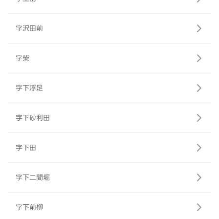
字沢田前
字柴
字下浮足
字下砂利田
字下田
字下二間堀
字下前柳