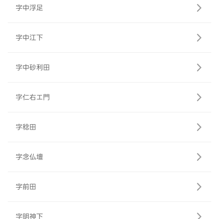
字中浮足
字中江下
字中砂利田
字仁右エ門
字稔田
字念仏壇
字前田
字明神下