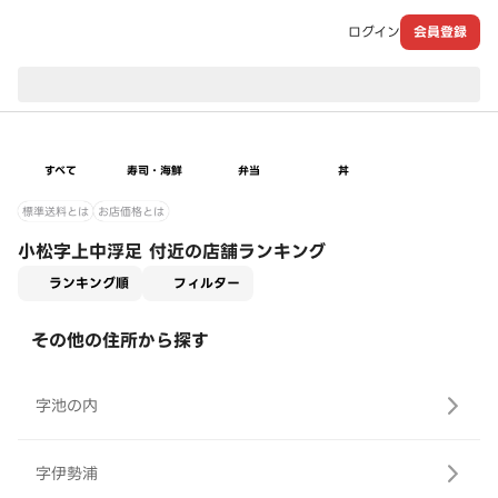
ログイン
会員登録
現在のお届け先：
すべて
寿司・海鮮
弁当
丼
標準送料とは
お店価格とは
小松字上中浮足 付近の店舗ランキング
適用なし
ランキング順
フィルター
その他の住所から探す
字池の内
字伊勢浦