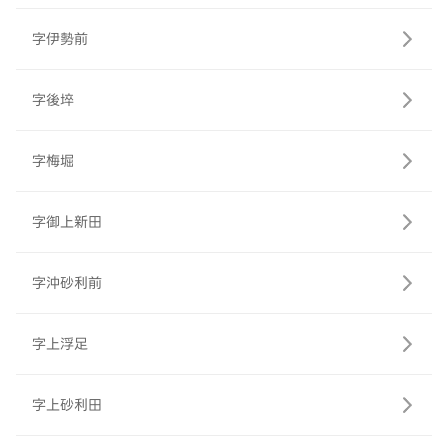
字伊勢前
字後埣
字梅堀
字御上新田
字沖砂利前
字上浮足
字上砂利田