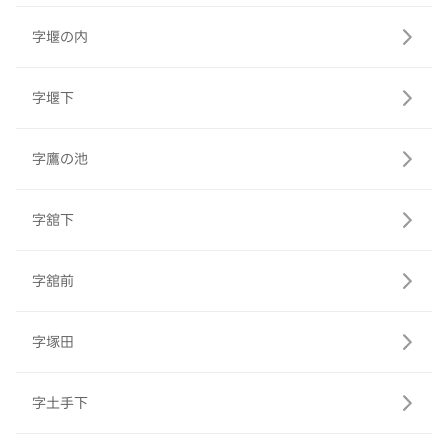
字堰の内
字堰下
字鷹の池
字舘下
字舘前
字塚田
字土手下