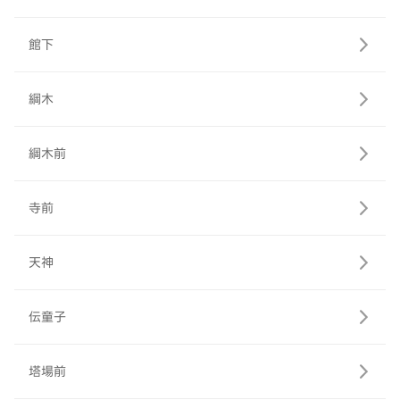
館下
綱木
綱木前
寺前
天神
伝童子
塔場前