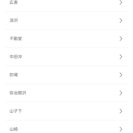
広表
深沢
不動堂
中田沖
的場
弥治間沢
山子下
山崎