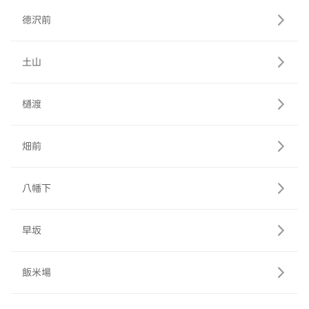
徳沢前
土山
樋渡
畑前
八幡下
早坂
飯米場