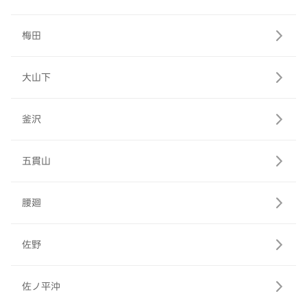
梅田
大山下
釜沢
五貫山
腰廻
佐野
佐ノ平沖