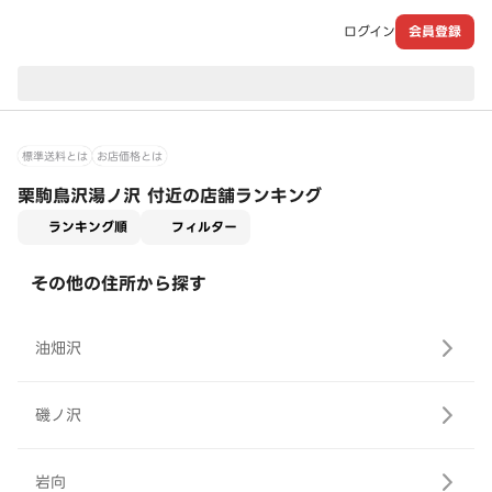
ログイン
会員登録
現在のお届け先：
標準送料とは
お店価格とは
栗駒鳥沢湯ノ沢 付近の店舗ランキング
適用なし
ランキング順
フィルター
その他の住所から探す
油畑沢
磯ノ沢
岩向