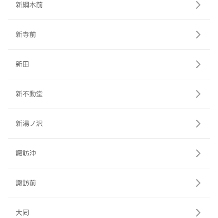
新綱木前
新寺前
新田
新不動堂
新湯ノ沢
諏訪沖
諏訪前
大同