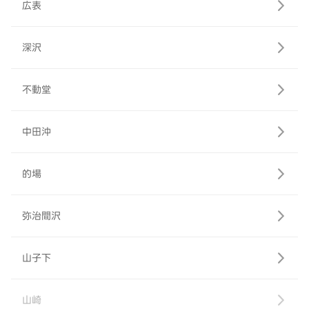
広表
深沢
不動堂
中田沖
的場
弥治間沢
山子下
山崎