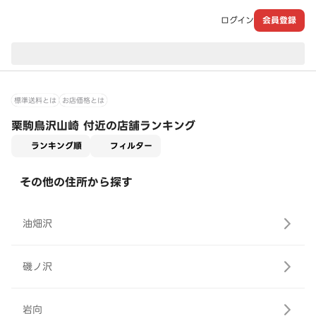
ログイン
会員登録
現在のお届け先：
標準送料とは
お店価格とは
栗駒鳥沢山崎 付近の店舗ランキング
適用なし
ランキング順
フィルター
その他の住所から探す
油畑沢
磯ノ沢
岩向