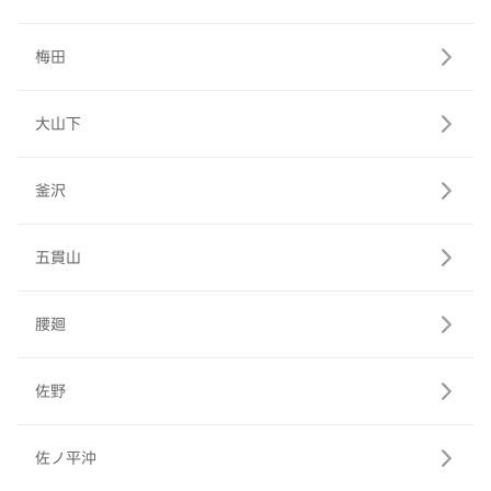
梅田
大山下
釜沢
五貫山
腰廻
佐野
佐ノ平沖