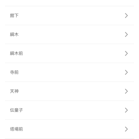
館下
綱木
綱木前
寺前
天神
伝童子
塔場前