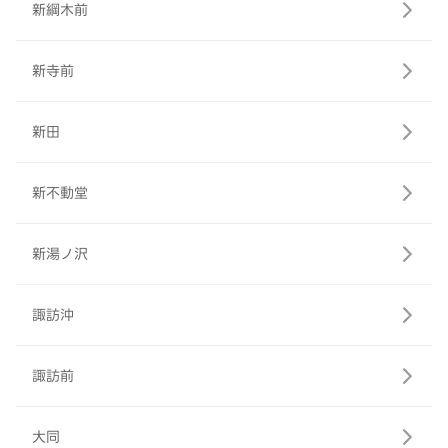
新綱木前
新寺前
新田
新不動堂
新湯ノ沢
諏訪沖
諏訪前
大同