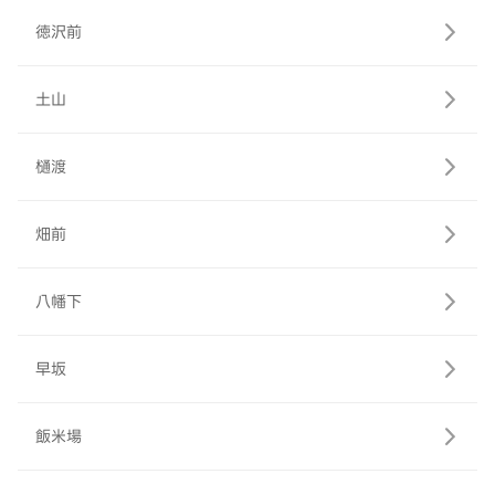
徳沢前
土山
樋渡
畑前
八幡下
早坂
飯米場