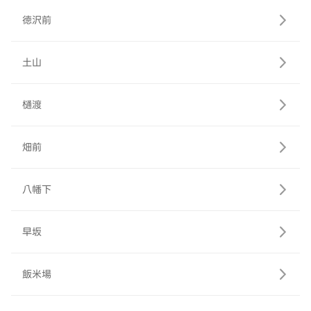
徳沢前
土山
樋渡
畑前
八幡下
早坂
飯米場