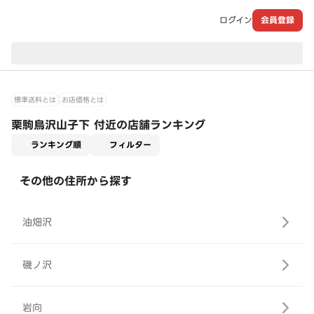
ログイン
会員登録
現在のお届け先：
標準送料とは
お店価格とは
栗駒鳥沢山子下 付近の店舗ランキング
適用なし
ランキング順
フィルター
その他の住所から探す
油畑沢
磯ノ沢
岩向