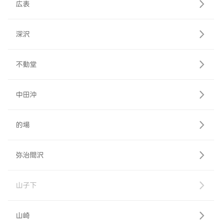
広表
深沢
不動堂
中田沖
的場
弥治間沢
山子下
山崎