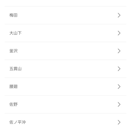
梅田
大山下
釜沢
五貫山
腰廻
佐野
佐ノ平沖