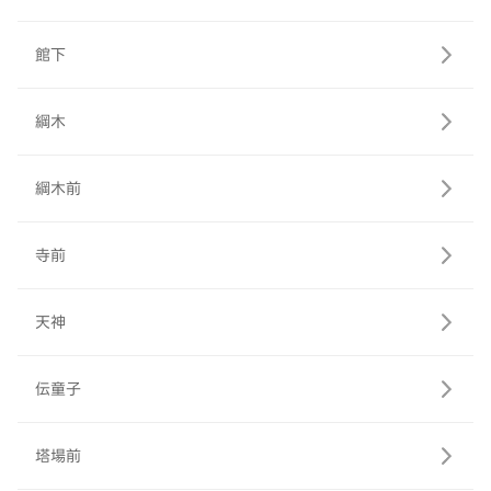
館下
綱木
綱木前
寺前
天神
伝童子
塔場前