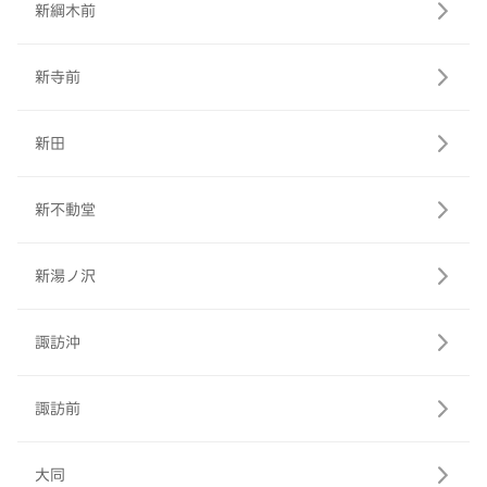
新綱木前
新寺前
新田
新不動堂
新湯ノ沢
諏訪沖
諏訪前
大同