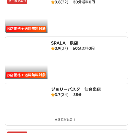
クーポンあり
3.8
(22)
30分
送料
0円
旭ヶ丘四条通り店）
お店価格＋送料無料対象
SPALA 泉店
3.9
(37)
60分
送料
0円
お店価格＋送料無料対象
ジョリーパスタ 仙台泉店
3.7
(34)
38分
出前館がお届け