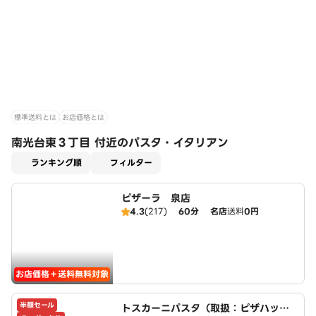
標準送料とは
お店価格とは
南光台東３丁目 付近のパスタ・イタリアン
適用なし
ランキング順
フィルター
ピザーラ 泉店
4.3
(217)
60分
名店
送料
0円
お店価格＋送料無料対象
半額セール
トスカーニパスタ（取扱：ピザハット