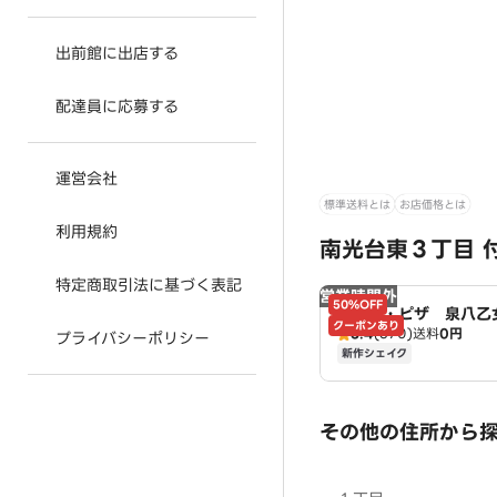
出前館に出店する
配達員に応募する
運営会社
標準送料とは
お店価格とは
利用規約
南光台東３丁目 
特定商取引法に基づく表記
営業時間外
50%OFF
ドミノ・ピザ 泉八乙
クーポンあり
3.4
(370)
送料
0円
mino's
プライバシーポリシー
新作シェイク
その他の住所から