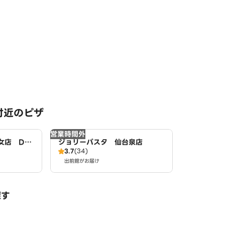
付近のピザ
営業時間外
女店 Do
ジョリーパスタ 仙台泉店
3.7
(34)
出前館がお届け
探す