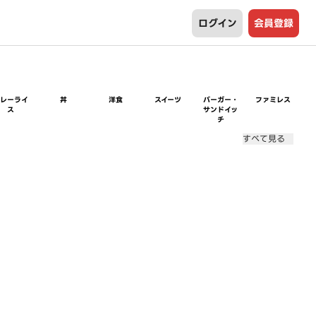
ログイン
会員登録
カレーライ
丼
洋食
スイーツ
バーガー・
ファミレス
ス
サンドイッ
チ
すべて見る