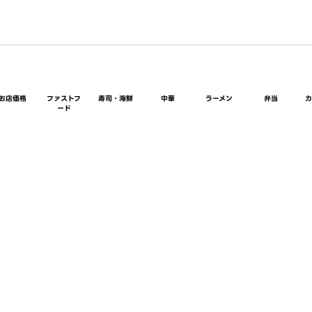
お店価格
ファストフ
寿司・海鮮
中華
ラーメン
弁当
ード