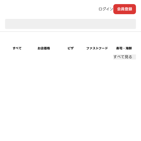
ログイン
会員登録
現在のお届け先：
すべて
お店価格
ピザ
ファストフード
寿司・海鮮
すべて見る