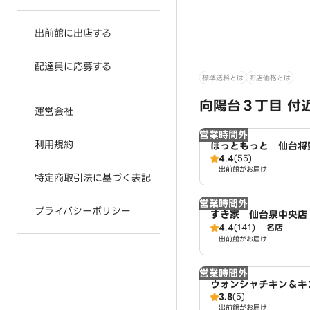
出前館に出店する
配達員に応募する
標準送料とは
お店価格とは
向陽台３丁目 付
運営会社
営業時間外
利用規約
ほっともっと 仙台将
4.4
(55)
ウン店
出前館がお届け
特定商取引法に基づく表記
営業時間外
プライバシーポリシー
すき家 仙台泉中央店
4.4
(141)
名店
出前館がお届け
営業時間外
ウォンシャチキン＆キ
3.8
(5)
中央店 Wonsha Chi
出前館がお届け