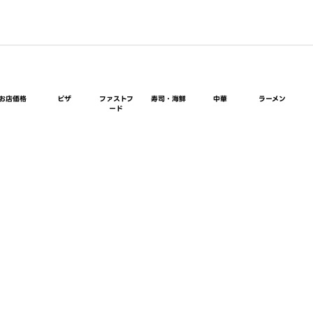
お店価格
ピザ
ファストフ
寿司・海鮮
中華
ラーメン
ード