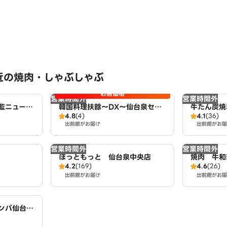
近の焼肉・しゃぶしゃぶ
お店価格
営業時間外
営業時間外
監ニュータ
韓国料理扶餘～DX～仙台泉セル
牛たん炭焼
4.8
(4)
4.1
(36)
バテラス店
出前館がお届け
出前館がお届
営業時間外
営業時間外
ほっともっと 仙台泉中央店
焼肉 牛和
4.2
(169)
4.6
(26)
出前館がお届け
出前館がお届
ンパ仙台泉
cken＆Gi