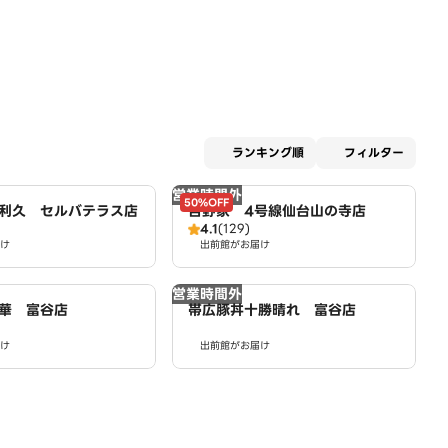
適用な
ランキング順
フィルター
営業時間外
50%OFF
利久 セルバテラス店
吉野家 4号線仙台山の寺店
4.1
(129)
け
出前館がお届け
営業時間外
華 富谷店
帯広豚丼十勝晴れ 富谷店
け
出前館がお届け