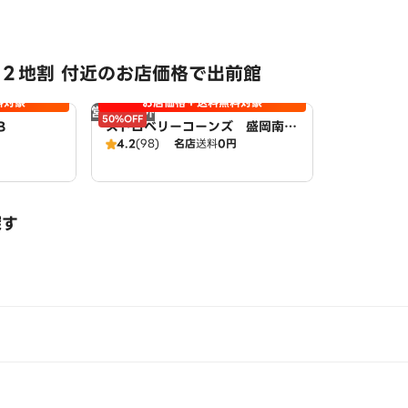
２地割 付近のお店価格で出前館
料対象
お店価格＋送料無料対象
営業時間外
50%OFF
B
ストロベリーコーンズ 盛岡南店
B
4.2
(98)
名店
送料
0円
探す