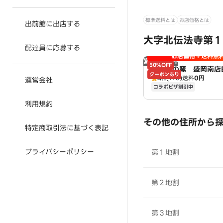
標準送料とは
お店価格とは
出前館に出店する
大字北伝法寺第１
配達員に応募する
お店価格＋送料無
営業時間外
50%OFF
ナポリの窯 盛岡南店
クーポンあり
4.1
(175)
送料
0円
運営会社
コラボピザ割引中
利用規約
その他の住所から
特定商取引法に基づく表記
プライバシーポリシー
第１地割
第２地割
第３地割