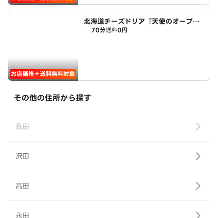
北海道チーズドリア『天使のオーブ
70分
送料
0円
ン』平賀店
お店価格＋送料無料対象
その他の住所から探す
長田
沢田
高田
永田