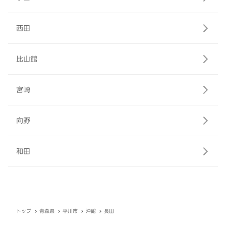
西田
比山館
宮崎
向野
和田
トップ
青森県
平川市
沖館
長田