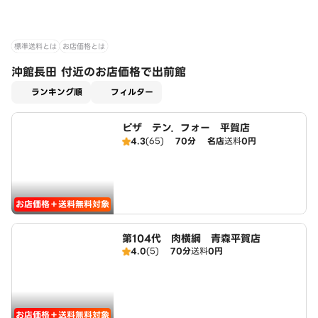
標準送料とは
お店価格とは
沖館長田 付近のお店価格で出前館
適用なし
ランキング順
フィルター
ピザ テン．フォー 平賀店
4.3
(65)
70分
名店
送料
0円
お店価格＋送料無料対象
第104代 肉横綱 青森平賀店
4.0
(5)
70分
送料
0円
お店価格＋送料無料対象