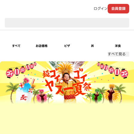
ログイン
会員登録
現在のお届け先：
すべて
お店価格
ピザ
丼
洋食
すべて見る
超ゴイゴイヤスー夏祭