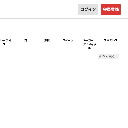
ログイン
会員登録
カレーライ
丼
洋食
スイーツ
バーガー・
ファミレス
ス
サンドイッ
チ
すべて見る