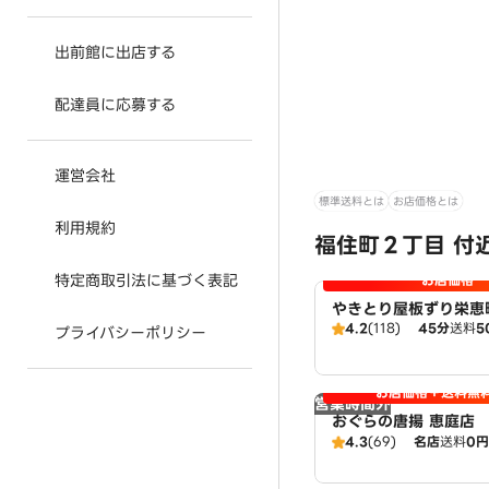
出前館に出店する
配達員に応募する
運営会社
標準送料とは
お店価格とは
利用規約
福住町２丁目 付
特定商取引法に基づく表記
お店価格
やきとり屋板ずり栄恵
4.2
(118)
45分
送料
5
プライバシーポリシー
お店価格＋送料無
営業時間外
おぐらの唐揚 恵庭店
4.3
(69)
名店
送料
0円