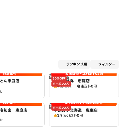
適用な
ランキング順
フィルター
お店価格
お店価格＋送料無料対象
営業時間外
50%OFF
とん恵庭店
札幌海鮮丸 恵庭店
クーポンあり
4.0
(251)
名店
送料
0円
け
お店価格
お店価格＋送料無料対象
営業時間外
クーポンあり
宅旬楽 恵庭店
キムカツ北海道 恵庭店
3.9
(66)
送料
0円
け