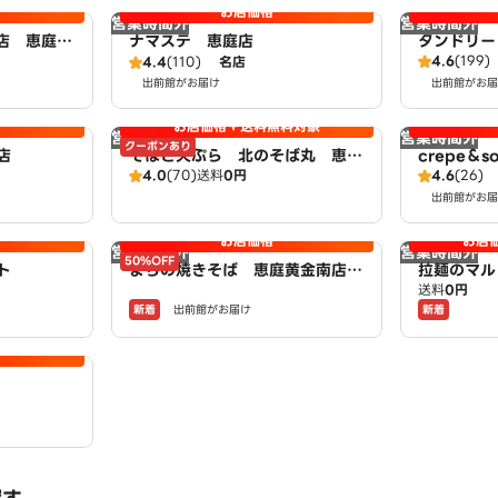
お店価格
営業時間外
営業時間外
店 恵庭黄
ナマステ 恵庭店
タンドリー
4.6
(199)
y LAWSO
4.4
(110)
名店
庭店
出前館がお届け
出前館がお届
お店価格＋送料無料対象
営業時間外
営業時間外
クーポンあり
店
そばと天ぷら 北のそば丸 恵庭
crepe＆so
4.0
(70)
送料
0円
4.6
(26)
店
出前館がお届
お店価格
お店
営業時間外
営業時間外
50%OFF
ト
まちの焼きそば 恵庭黄金南店
拉麺のマル
送料
0円
powered by LAWSON
新着
新着
出前館がお届け