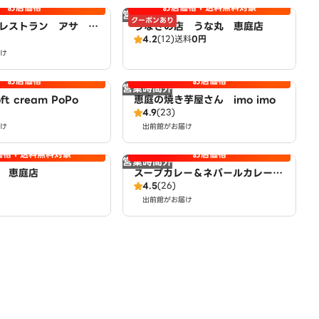
お店価格
お店価格＋送料無料対象
営業時間外
クーポンあり
レストラン アサ 恵
うなぎの店 うな丸 恵庭店
4.2
(12)
送料
0円
け
お店価格
お店価格
営業時間外
ft cream PoPo
恵庭の焼き芋屋さん imo imo
4.9
(23)
け
出前館がお届け
価格＋送料無料対象
お店価格
営業時間外
 恵庭店
スープカレー＆ネパールカレー
4.5
(26)
ネパールダイニング 恵庭店
出前館がお届け