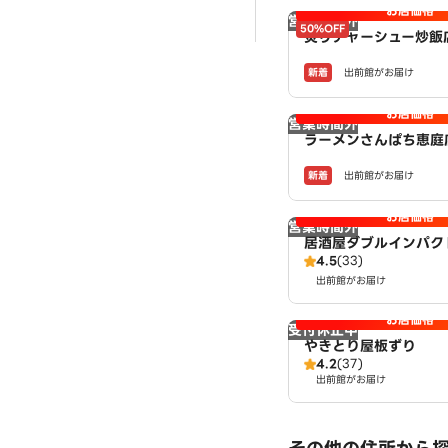
お店価格
営業時間外
50%OFF
炙りチャーシュー炒飯
金南店 powered b
新着
出前館がお届け
N
お店価格
営業時間外
ラーメンさんぱち恵庭
新着
出前館がお届け
お店価格
営業時間外
居酒屋ダブルインパク
4.5
(33)
出前館がお届け
お店価格
受付休止中
やきとり屋板ずり
4.2
(37)
出前館がお届け