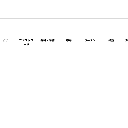
ピザ
ファストフ
寿司・海鮮
中華
ラーメン
弁当
ード