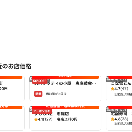
近のお店価格
お店価格
営業時間外
営業時間外
50%OFF
町
スパゲッティの小屋 恵庭黄金南
こな雪とん
00円
4.7
(47)
店 powered by LAWSON
新着
出前館がお届け
出前館がお届
料対象
お店価格＋送料無料対象
営業時間外
営業時間外
クーポンあり
すしONE 恵庭店
宅配寿司 
4.6
(38)
4.1
(129)
名店
送料
0円
出前館がお届