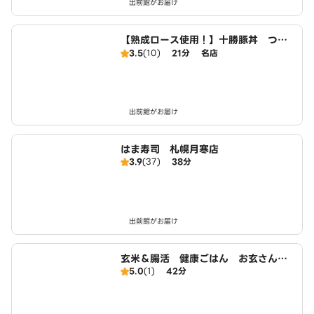
出前館がお届け
【熟成ロース使用！】十勝豚丼 つば
き 平岸店
3.5
(10)
21分
名店
出前館がお届け
はま寿司 札幌月寒店
3.9
(37)
38分
出前館がお届け
玄米＆腸活 健康ごはん お玄さんの
5.0
(1)
42分
ねばとろ丼 札幌白石店