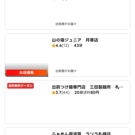
出前館がお届け
山の猿ジュニア 月寒店
4.6
(12)
43分
出前館がお届け
お店価格
送料無料クーポン
出前つけ麺専門店 三田製麺所 札幌
3.7
(44)
20分
送料
80円
白石店
らぁめん銀波露 ラソラ札幌店