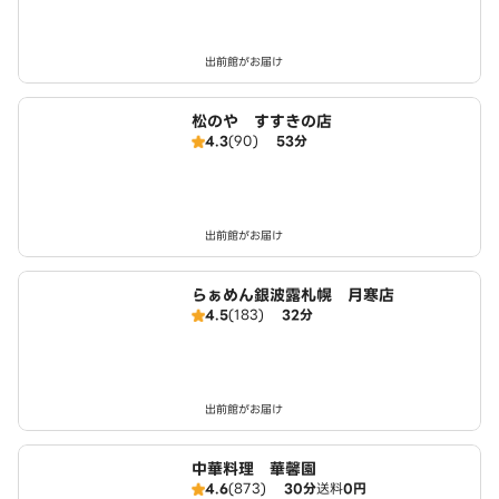
出前館がお届け
松のや すすきの店
4.3
(90)
53分
出前館がお届け
らぁめん銀波露札幌 月寒店
4.5
(183)
32分
出前館がお届け
中華料理 華馨園
4.6
(873)
30分
送料
0円