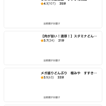
4.1
(107)
35分
出前館がお届け
【肉が旨い！濃厚！】スタミナどんぶ
3.7
(24)
21分
り 肉と米 平岸店
出前館がお届け
メガ盛りどんぶり 極みや すすきの
3.1
(63)
33分
店
出前館がお届け