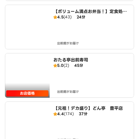
【ボリューム満点お弁当！】定食処は
4.5
(43)
24分
るき 平岸店
出前館がお届け
おたる亭出前寿司
5.0
(2)
45分
出前館がお届け
お店価格
【元祖！デカ盛り】どん亭 豊平店
4.4
(174)
37分