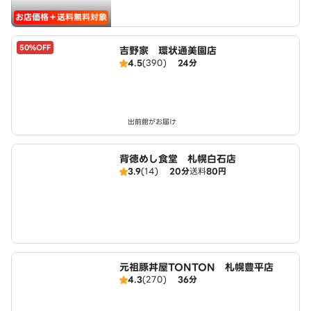
お店価格＋送料無料対象
50%OFF
吉野家 環状通美園店
4.5
(390)
24分
出前館がお届け
背徳めし食堂 札幌白石店
3.9
(14)
20分
送料
80円
元祖豚丼屋TONTON 札幌豊平店
4.3
(270)
36分