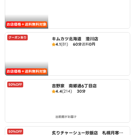
お店価格＋送料無料対象
クーポンあり
キムカツ北海道 澄川店
4.1
(81)
60分
送料
0円
お店価格＋送料無料対象
50%OFF
吉野家 南郷通6丁目店
4.4
(214)
30分
出前館がお届け
50%OFF
炙りチャーシュー炒飯店 札幌月寒中