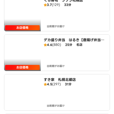
くら寿司 ラソラ札幌店
3.7
(129)
33分
出前館がお届け
お店価格
デカ盛り弁当 はるき【唐揚げ弁当
屋】 菊水店
4.6
(880)
25分
名店
出前館がお届け
お店価格
すき家 札幌北郷店
4.5
(297)
31分
出前館がお届け