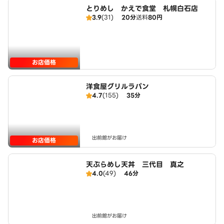
とりめし かえで食堂 札幌白石店
3.9
(31)
20分
送料
80円
お店価格
洋食屋グリルラパン
4.7
(155)
35分
出前館がお届け
お店価格
天ぷらめし天丼 三代目 真之
4.0
(49)
46分
出前館がお届け