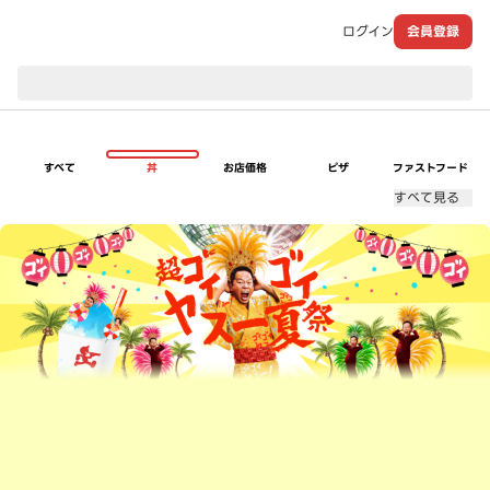
ログイン
会員登録
現在のお届け先：
すべて
丼
お店価格
ピザ
ファストフード
すべて見る
超ゴイゴイヤスー夏祭