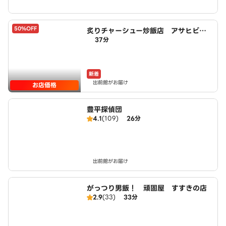
50%OFF
炙りチャーシュー炒飯店 アサヒビー
37分
ル園前店 powered by LAWSON
新着
出前館がお届け
お店価格
豊平探偵団
4.1
(109)
26分
出前館がお届け
がっつり男飯！ 頑固屋 すすきの店
2.9
(33)
33分