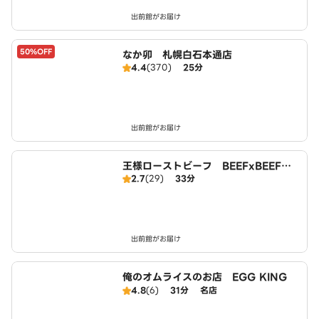
出前館がお届け
50%OFF
なか卯 札幌白石本通店
4.4
(370)
25分
出前館がお届け
王様ローストビーフ BEEFxBEEF
2.7
(29)
33分
すすきの店
出前館がお届け
俺のオムライスのお店 EGG KING
4.8
(6)
31分
名店