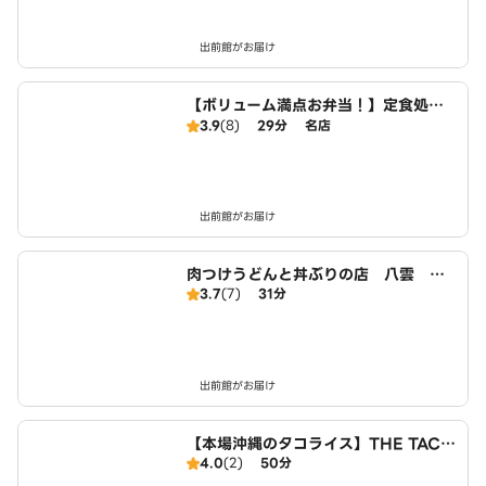
出前館がお届け
【ボリューム満点お弁当！】定食処は
るき 菊水店
3.9
(8)
29分
名店
出前館がお届け
肉つけうどんと丼ぶりの店 八雲 豊
3.7
(7)
31分
平店
出前館がお届け
【本場沖縄のタコライス】THE TACO
4.0
(2)
50分
RICE HOUSE 札幌店