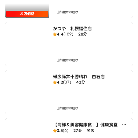
出前館がお届け
お店価格
かつや 札幌福住店
4.4
(189)
28分
出前館がお届け
帯広豚丼十勝晴れ 白石店
4.2
(37)
42分
出前館がお届け
【海鮮＆美容健康食！】健康食堂 ね
ばとろ茶房 菊水店
3.5
(6)
27分
名店