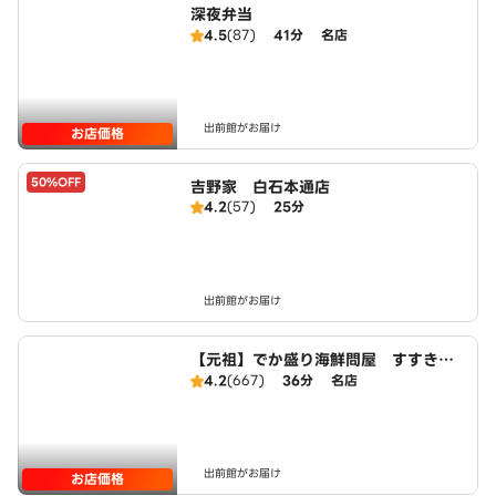
深夜弁当
4.5
(87)
41分
名店
出前館がお届け
お店価格
50%OFF
吉野家 白石本通店
4.2
(57)
25分
出前館がお届け
【元祖】でか盛り海鮮問屋 すすきの
店
4.2
(667)
36分
名店
出前館がお届け
お店価格