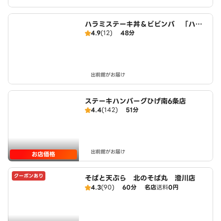
ハラミステーキ丼＆ビビンバ 「ハラ
4.9
(12)
48分
ミ市場」 札幌白石店
出前館がお届け
ステーキハンバーグひげ南6条店
4.4
(142)
51分
出前館がお届け
お店価格
クーポンあり
そばと天ぷら 北のそば丸 澄川店
4.3
(90)
60分
名店
送料
0円