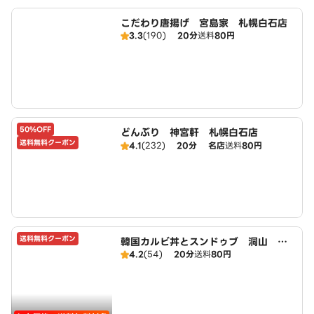
こだわり唐揚げ 宮島家 札幌白石店
3.3
(190)
20分
送料
80円
50%OFF
どんぶり 神宮軒 札幌白石店
送料無料クーポン
4.1
(232)
20分
名店
送料
80円
送料無料クーポン
韓国カルビ丼とスンドゥブ 洞山 札
4.2
(54)
20分
送料
80円
幌白石店