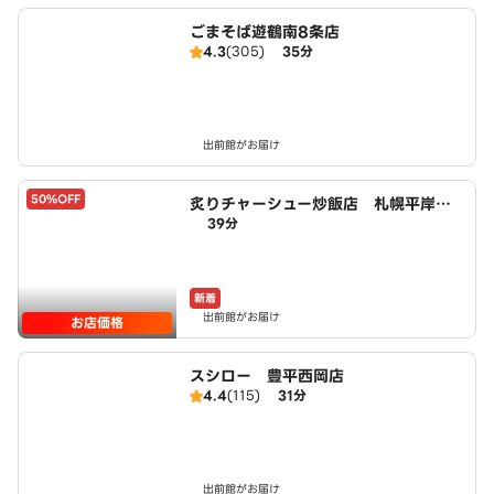
ごまそば遊鶴南8条店
4.3
(305)
35分
出前館がお届け
50%OFF
炙りチャーシュー炒飯店 札幌平岸３
39分
条店 powered by LAWSON
新着
出前館がお届け
お店価格
スシロー 豊平西岡店
4.4
(115)
31分
出前館がお届け