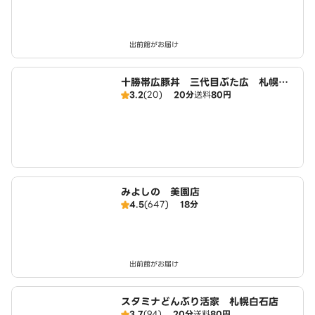
出前館がお届け
十勝帯広豚丼 三代目ぶた広 札幌白
3.2
(20)
20分
送料
80円
石店
みよしの 美園店
4.5
(647)
18分
出前館がお届け
スタミナどんぶり活家 札幌白石店
3.7
(94)
20分
送料
80円