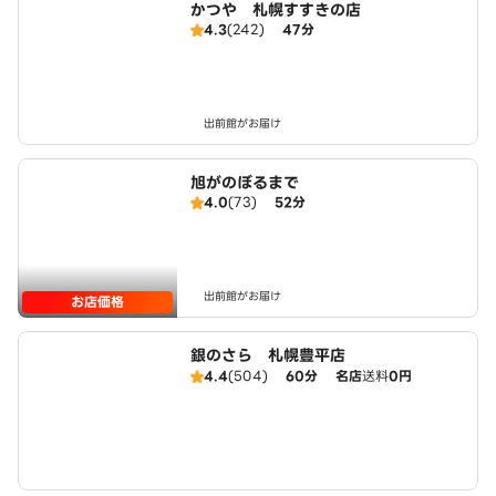
かつや 札幌すすきの店
4.3
(242)
47分
出前館がお届け
旭がのぼるまで
4.0
(73)
52分
出前館がお届け
お店価格
銀のさら 札幌豊平店
4.4
(504)
60分
名店
送料
0円