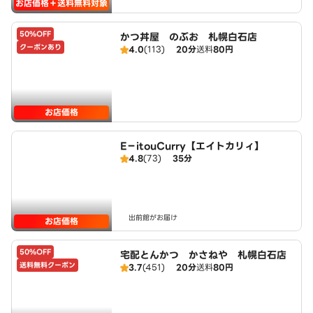
お店価格＋送料無料対象
50%OFF
かつ丼屋 のぶお 札幌白石店
クーポンあり
4.0
(113)
20分
送料
80円
お店価格
E－itouCurry【エイトカリィ】
4.8
(73)
35分
出前館がお届け
お店価格
50%OFF
宅配とんかつ かさねや 札幌白石店
送料無料クーポン
3.7
(451)
20分
送料
80円