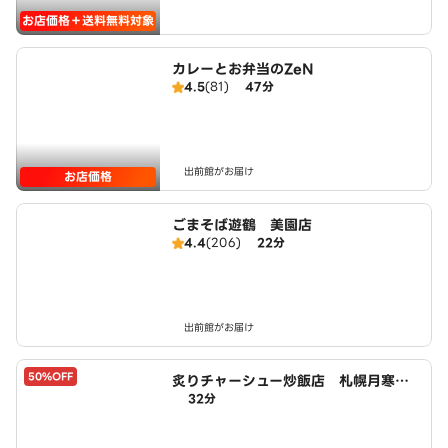
お店価格＋送料無料対象
カレーとお弁当のZeN
4.5
(81)
47分
出前館がお届け
お店価格
ごまそば遊鶴 美園店
4.4
(206)
22分
出前館がお届け
50%OFF
炙りチャーシュー炒飯店 札幌月寒中
32分
央十一丁目店 powered by LAWS
ON