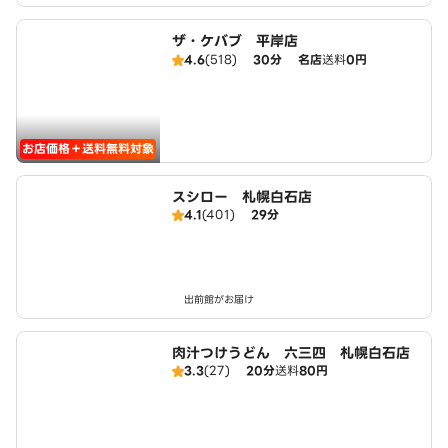
ザ・ケバブ 平岸店
4.6
(518)
30分
名店
送料
0円
お店価格＋送料無料対象
スシロー 札幌白石店
4.1
(401)
29分
出前館がお届け
肉汁つけうどん 六三四 札幌白石店
3.3
(27)
20分
送料
80円