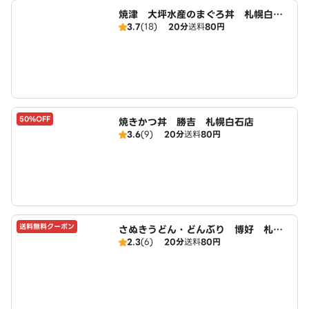
焼津 大坪水産のまぐろ丼 札幌白石
3.7
(18)
20分
送料
80円
店
50%OFF
焼きかつ丼 勝吉 札幌白石店
3.6
(9)
20分
送料
80円
送料無料クーポン
さぬきうどん・どんぶり 博好 札幌
2.3
(6)
20分
送料
80円
白石店