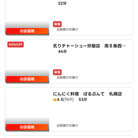
32分
央八丁目店 powered by LAWSO
N
新着
出前館がお届け
お店価格
50%OFF
炙りチャーシュー炒飯店 南８条西六
46分
丁目店 powered by LAWSON
新着
出前館がお届け
お店価格
にんにく料理 ぱるぷんて 札幌店
4.5
(969)
53分
出前館がお届け
お店価格