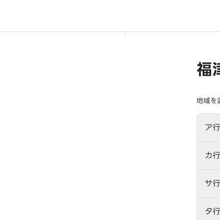
福
地域を
ア
カ
サ
タ