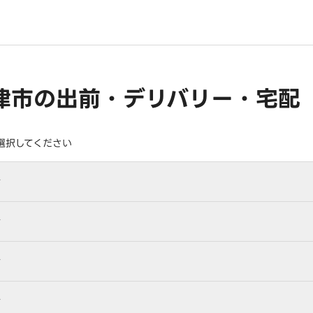
津市の出前・デリバリー・宅配
選択してください
行
行
行
行