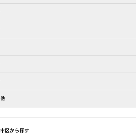
行
行
行
行
行
の他
市区から探す