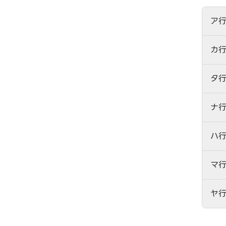
ア
カ
タ
ナ
ハ
マ
ヤ