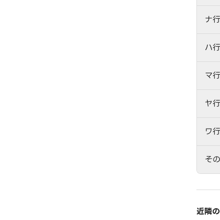
ナ
ハ
マ
ヤ
ワ
そ
近隣の