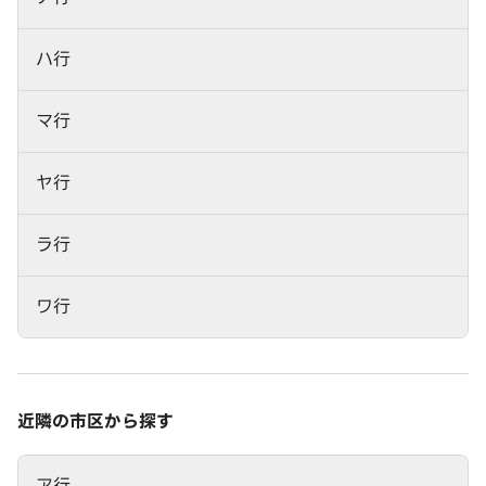
ハ行
マ行
ヤ行
ラ行
ワ行
近隣の市区から探す
ア行