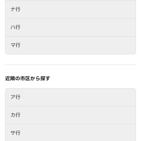
ナ行
ハ行
マ行
近隣の市区から探す
ア行
カ行
サ行