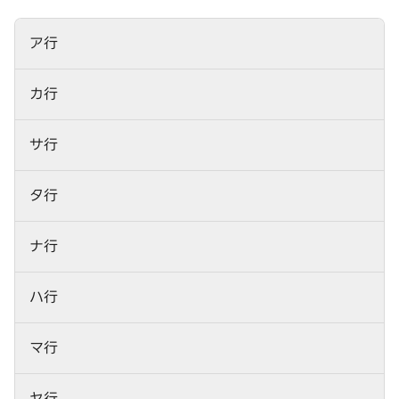
ア行
カ行
サ行
タ行
ナ行
ハ行
マ行
ヤ行