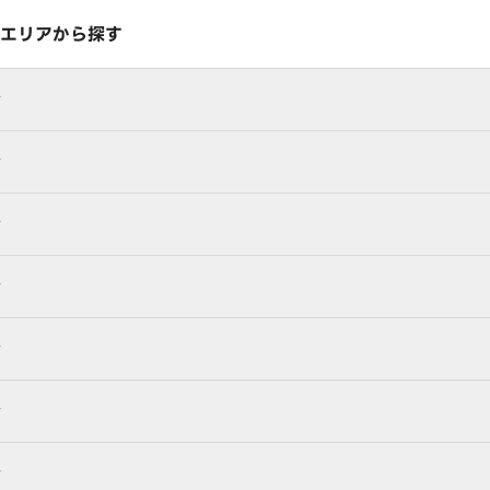
エリアから探す
行
行
行
行
行
行
行