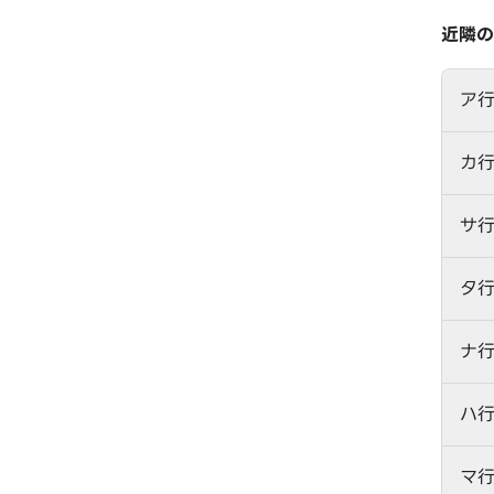
近隣の
ア
カ
サ
タ
ナ
ハ
マ