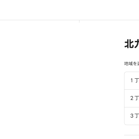
北
地域を
１
２
３