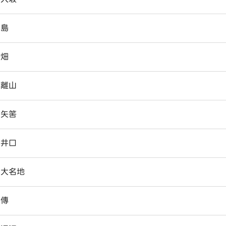
大島
大畑
大離山
大矢筈
奥井口
奥大名地
奥傳