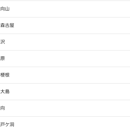
上向山
上森古屋
売沢
川原
桔梗根
北大島
北向
木戸ケ洞