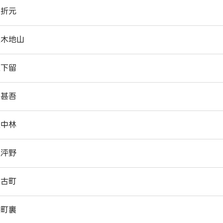
上折元
上木地山
上下留
上甚吾
上中林
上泙野
上古町
上町裏