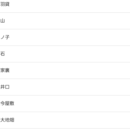
合羽貸
金山
鹿ノ子
釜石
上家裏
上井口
上今屋敷
上大地畑