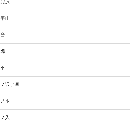
奥泥沢
奥平山
落合
踊場
柿平
柿ノ沢宇連
柿ノ本
樫ノ入