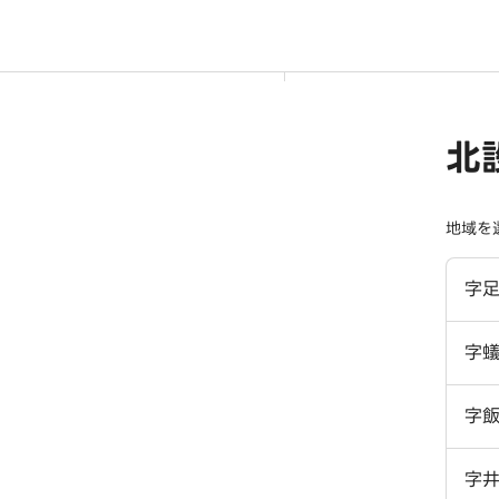
北
地域を
字
字
字
字