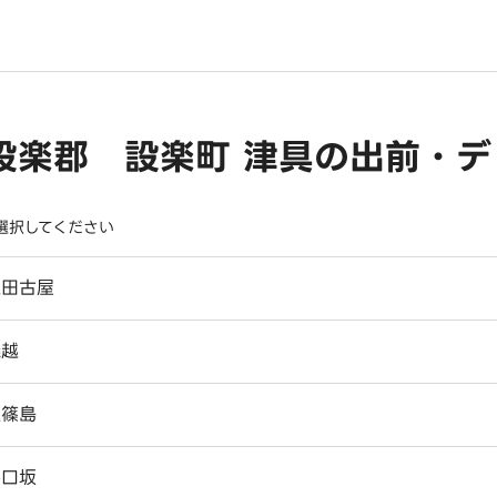
設楽郡 設楽町 津具の出前・デ
選択してください
足田古屋
蟻越
飯篠島
井口坂