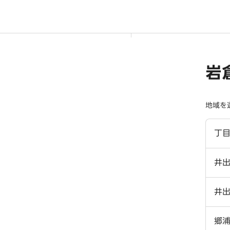
岩
地域を
丁
井
井
郷