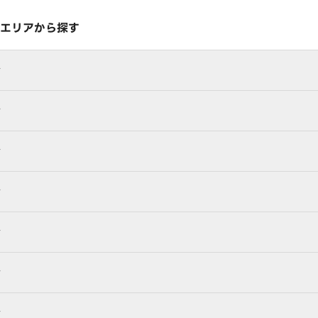
エリアから探す
行
行
行
行
行
行
行