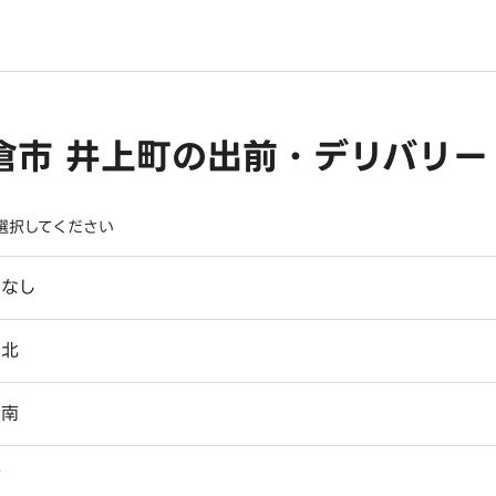
倉市 井上町の出前・デリバリー
選択してください
目なし
出北
出南
浦