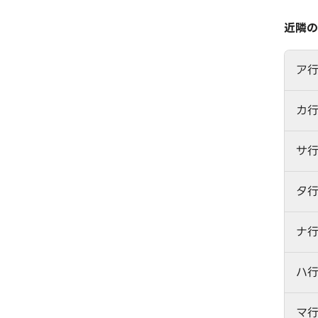
近隣の
ア
カ
サ
タ
ナ
ハ
マ