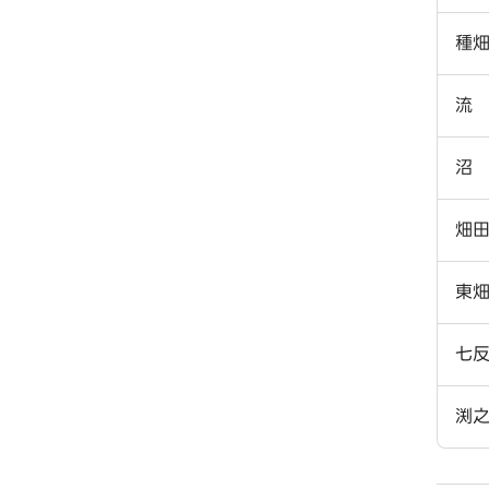
種
流
沼
畑
東
七
渕