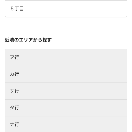
５丁目
近隣のエリアから探す
ア行
カ行
サ行
タ行
ナ行