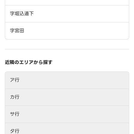
字堀込道下
字宮田
近隣のエリアから探す
ア行
カ行
サ行
タ行